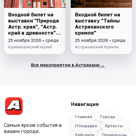
Входной билет на
Входной билет на
выставки "Природа
выставку "Тайны
Астр. края", "Астр.
Астраханского
край в древности",
кремля"
"Заселение Астр.
25 ноября 2026 • среда
25 ноября 2026 • среда
края"
Краеведческий музей
Астраханский Кремль
→
Все мероприятия в Астрахани
Навигация
Главная
Города
Самые яркие события в
Площадки
Артисты
вашем городе.
Рейтинги
Промокоды