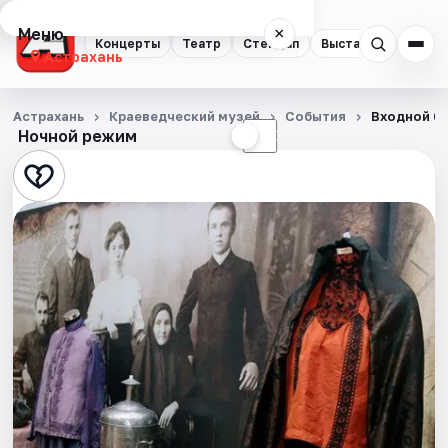
Меню
×
Концерты
Театр
Стендап
Выставки
Квест
Астрахань
Концерты
Астрахань
Краеведческий музей
События
Входной би
Ночной режим
☀
☾
Театр
Стендап
Выставки
Квесты
Экскурсии
Спорт
События