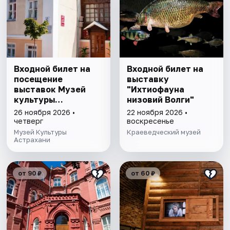
Входной билет на
Входной билет на
посещение
выставку
выставок Музей
"Ихтиофауна
культуры
низовий Волги"
Астрахани
26 ноября 2026 •
22 ноября 2026 •
четверг
воскресенье
Музей Культуры
Краеведческий музей
Астрахани
от 90 ₽
от 60 ₽