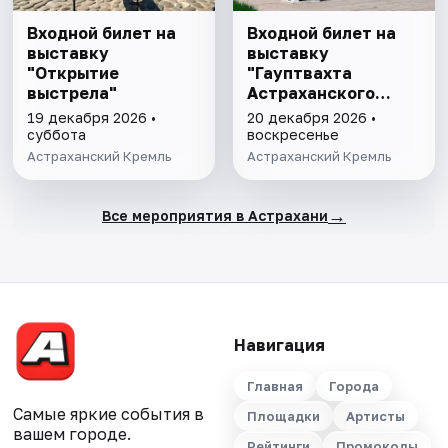
Входной билет на
Входной билет на
выставку
выставку
"Открытие
"Гауптвахта
выстрела"
Астраханского
гарнизона. XIX в."
19 декабря 2026 •
20 декабря 2026 •
суббота
воскресенье
Астраханский Кремль
Астраханский Кремль
→
Все мероприятия в Астрахани
Навигация
Главная
Города
Самые яркие события в
Площадки
Артисты
вашем городе.
Рейтинги
Промокоды