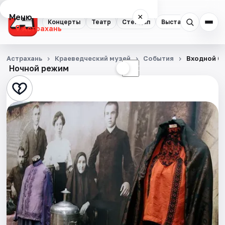
Меню
×
Концерты
Театр
Стендап
Выставки
Квест
Астрахань
Концерты
Астрахань
Краеведческий музей
События
Входной би
Ночной режим
☀
☾
Театр
Стендап
Выставки
Квесты
Экскурсии
Спорт
События