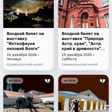
Входной билет на
Входной билет на
выставку
выставки "Природа
"Ихтиофауна
Астр. края", "Астр.
низовий Волги"
край в древности",
"Заселение Астр.
18 декабря 2026 •
19 декабря 2026 •
края"
пятница
суббота
Краеведческий музей
Краеведческий музей
от 60 ₽
от 60 ₽