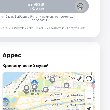
от 60 ₽
на Kassir.ru
2 шаг. Выберите билет и примените промокод
до оплаты
 erid: 25H8d7vbP8SRTvHZrUcdLB.
Действует до 31 августа 2026
Адрес
Краеведческий музей