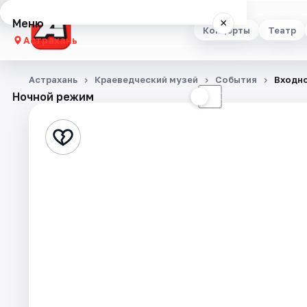
Меню
×
Концерты
Театр
Астрахань
Концерты
Астрахань
Краеведческий музей
События
Входно
Ночной режим
☀
☾
Театр
Стендап
Выставки
Квесты
Экскурсии
Спорт
События