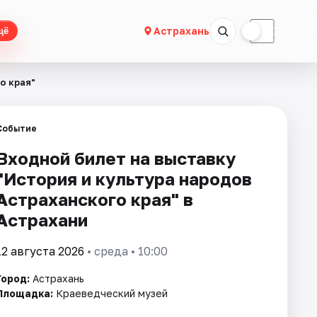
☀
☾
Астрахань
щё
о края"
Событие
Входной билет на выставку
"История и культура народов
Астраханского края" в
Астрахани
12 августа 2026
• среда • 10:00
Город:
Астрахань
Площадка:
Краеведческий музей