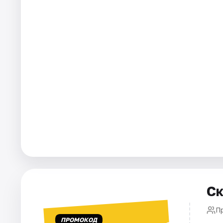
Города
Площадки
Артисты
Рейтинги
Ск
П
ПРОМОКОД