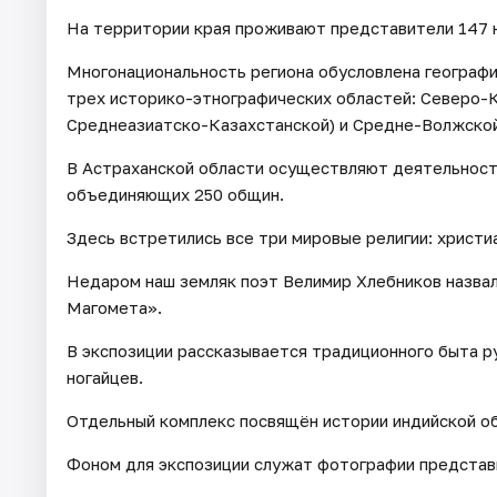
На территории края проживают представители 147 
Многонациональность региона обусловлена географ
трех историко-этнографических областей: Северо-К
Среднеазиатско-Казахстанской) и Средне-Волжской
В Астраханской области осуществляют деятельност
объединяющих 250 общин.
Здесь встретились все три мировые религии: христи
Недаром наш земляк поэт Велимир Хлебников назвал
Магомета».
В экспозиции рассказывается традиционного быта ру
ногайцев.
Отдельный комплекс посвящён истории индийской о
Фоном для экспозиции служат фотографии представи