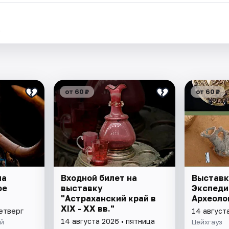
.
от 60 ₽
от 60 ₽
на
Входной билет на
Выставк
ое
выставку
Экспеди
"
"Астраханский край в
Археоло
XIX - XX вв."
четверг
14 август
14 августа 2026 • пятница
ей
Цейхгауз