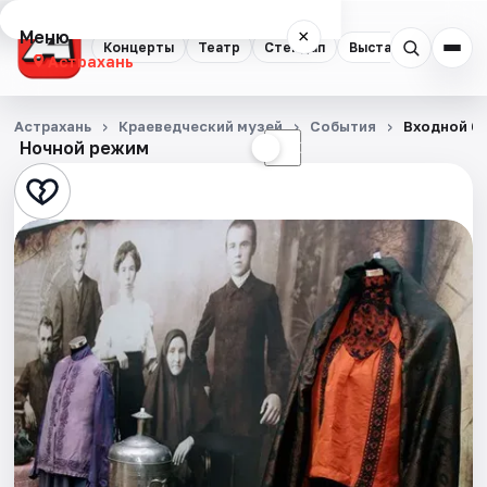
Меню
×
Концерты
Театр
Стендап
Выставки
Квест
Астрахань
Концерты
Астрахань
Краеведческий музей
События
Входной би
Ночной режим
☀
☾
Театр
Стендап
Выставки
Квесты
Экскурсии
Спорт
События