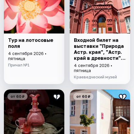
Тур на лотосовые
Входной билет на
поля
выставки "Природа
Астр. края", "Астр.
4 сентября 2026 •
край в древности",
пятница
"Заселение Астр.
Причал №1
4 сентября 2026 •
края"
пятница
Краеведческий музей
от 60 ₽
от 60 ₽