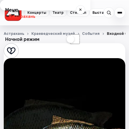
Меню
×
Концерты
Театр
Стендап
Выставки
Квест
Астрахань
Концерты
Астрахань
Краеведческий музей
События
Входной би
Ночной режим
☀
☾
Театр
Стендап
Выставки
Квесты
Экскурсии
Спорт
События