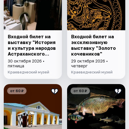
Входной билет на
Входной билет на
выставку "История
эксклюзивную
и культура народов
выставку "Золото
Астраханского
кочевников"
края"
30 октября 2026 •
29 октября 2026 •
пятница
четверг
Краеведческий музей
Краеведческий музей
от 60 ₽
от 60 ₽