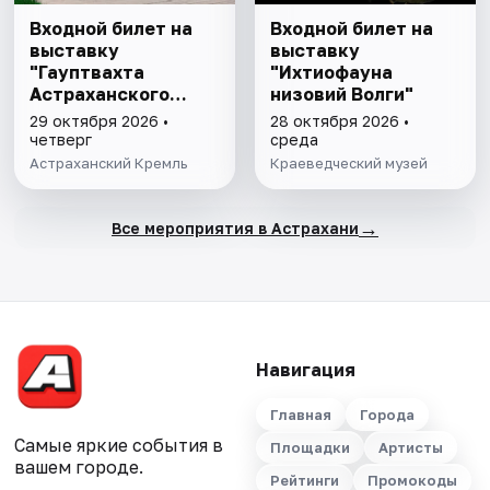
Входной билет на
Входной билет на
выставку
выставку
"Гауптвахта
"Ихтиофауна
Астраханского
низовий Волги"
гарнизона. XIX в."
29 октября 2026 •
28 октября 2026 •
четверг
среда
Астраханский Кремль
Краеведческий музей
→
Все мероприятия в Астрахани
Навигация
Главная
Города
Самые яркие события в
Площадки
Артисты
вашем городе.
Рейтинги
Промокоды