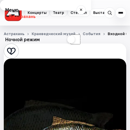
Меню
×
Концерты
Театр
Стендап
Выставки
Квест
Астрахань
Концерты
Астрахань
Краеведческий музей
События
Входной би
Ночной режим
☀
☾
Театр
Стендап
Выставки
Квесты
Экскурсии
Спорт
События