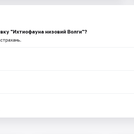
авку "Ихтиофауна низовий Волги"?
Астрахань.
.