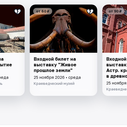
от 60 ₽
от 90 ₽
на
Входной билет на
Входной
рытие
выставку "Живое
выставк
прошлое земли"
Астр. кр
в древно
реда
25 ноября 2026 • среда
"Заселен
25 ноября
ль
Краеведческий музей
Краеведче