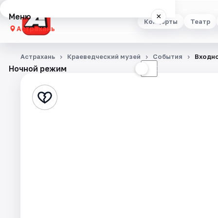
Меню
×
Концерты
Театр
Астрахань
Концерты
Астрахань
Краеведческий музей
События
Входно
Ночной режим
☀
☾
Театр
Стендап
Выставки
Квесты
Экскурсии
Спорт
События