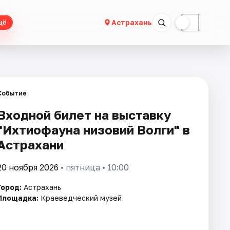
☀
☾
Астрахань
щё
Событие
Входной билет на выставку
"Ихтиофауна низовий Волги" в
Астрахани
20 ноября 2026
• пятница • 10:00
Город:
Астрахань
Площадка:
Краеведческий музей