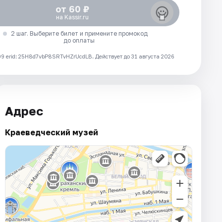
от 60 ₽
на Kassir.ru
2 шаг. Выберите билет и примените промокод
до оплаты
 erid: 25H8d7vbP8SRTvHZrUcdLB.
Действует до 31 августа 2026
Адрес
Краеведческий музей