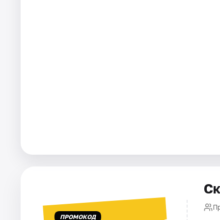
Города
Площадки
Артисты
Рейтинги
Ск
П
ПРОМОКОД