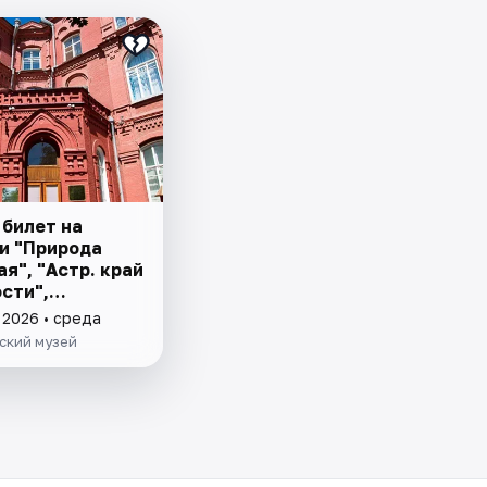
 билет на
и "Природа
ая", "Астр. край
сти",
ие Астр. края"
 2026 • среда
ский музей