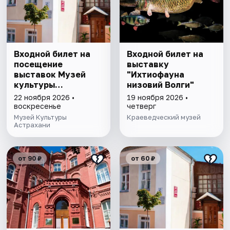
Входной билет на
Входной билет на
посещение
выставку
выставок Музей
"Ихтиофауна
культуры
низовий Волги"
Астрахани
22 ноября 2026 •
19 ноября 2026 •
воскресенье
четверг
Музей Культуры
Краеведческий музей
Астрахани
от 90 ₽
от 60 ₽