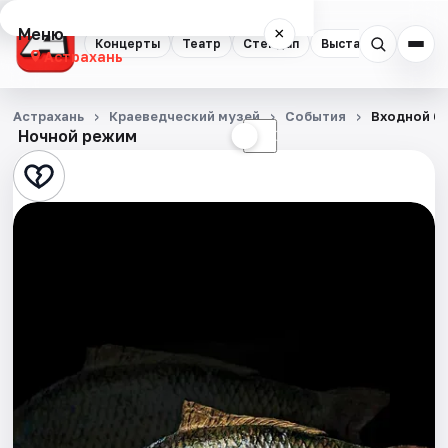
Меню
×
Концерты
Театр
Стендап
Выставки
Квест
Астрахань
Концерты
Астрахань
Краеведческий музей
События
Входной би
Ночной режим
☀
☾
Театр
Стендап
Выставки
Квесты
Экскурсии
Спорт
События