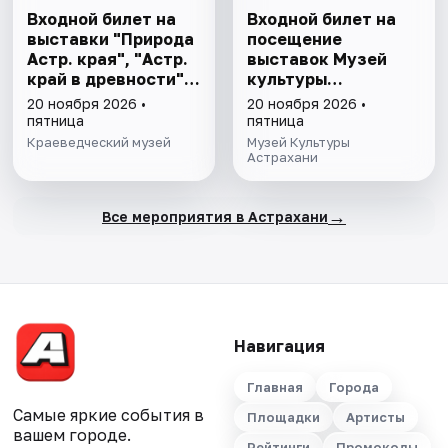
Входной билет на
Входной билет на
выставки "Природа
посещение
Астр. края", "Астр.
выставок Музей
край в древности",
культуры
"Заселение Астр.
Астрахани
20 ноября 2026 •
20 ноября 2026 •
края"
пятница
пятница
Краеведческий музей
Музей Культуры
Астрахани
→
Все мероприятия в Астрахани
Навигация
Главная
Города
Самые яркие события в
Площадки
Артисты
вашем городе.
Рейтинги
Промокоды