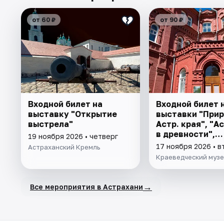
от 60 ₽
от 90 ₽
Входной билет на
Входной билет 
выставку "Открытие
выставки "При
выстрела"
Астр. края", "А
в древности",
19 ноября 2026 • четверг
"Заселение Аст
17 ноября 2026 • в
Астраханский Кремль
Краеведческий муз
→
Все мероприятия в Астрахани