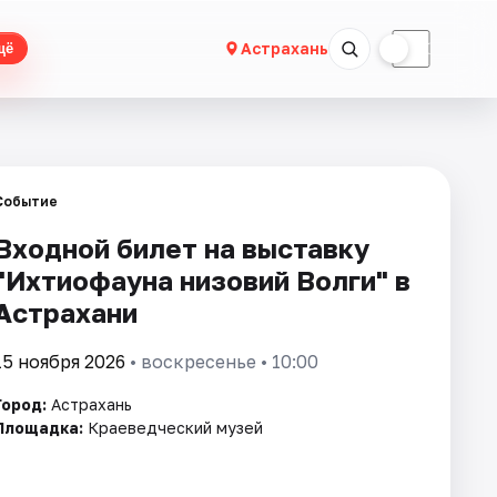
☀
☾
Астрахань
щё
Событие
Входной билет на выставку
"Ихтиофауна низовий Волги" в
Астрахани
15 ноября 2026
• воскресенье • 10:00
Город:
Астрахань
Площадка:
Краеведческий музей