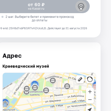
от 60 ₽
на Kassir.ru
2 шаг. Выберите билет и примените промокод
до оплаты
 erid: 25H8d7vbP8SRTvHZrUcdLB.
Действует до 31 августа 2026
Адрес
Краеведческий музей