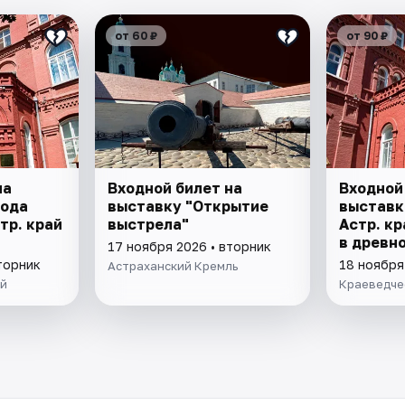
от 60 ₽
от 90 ₽
на
Входной билет на
Входной
рода
выставку "Открытие
выставк
стр. край
выстрела"
Астр. кр
в древно
17 ноября 2026 • вторник
р. края"
"Заселен
торник
18 ноября
Астраханский Кремль
ей
Краеведче