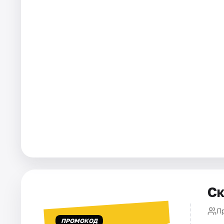
Города
Площадки
Артисты
Рейтинги
Ск
П
ПРОМОКОД