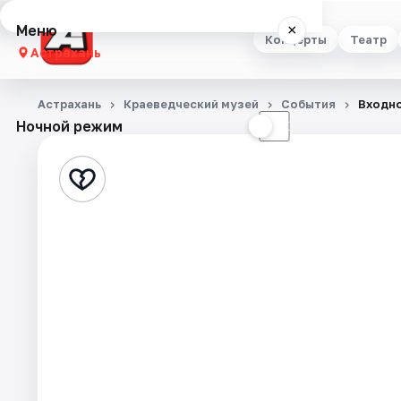
Меню
×
Концерты
Театр
Астрахань
Концерты
Астрахань
Краеведческий музей
События
Входно
Ночной режим
☀
☾
Театр
Стендап
Выставки
Квесты
Экскурсии
Спорт
События