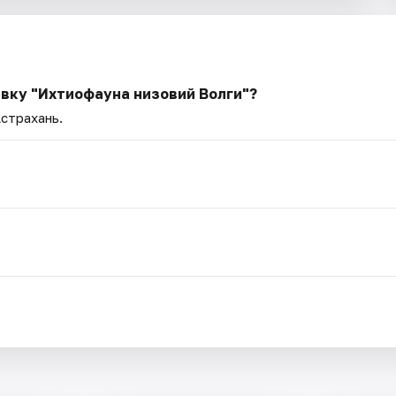
авку "Ихтиофауна низовий Волги"?
Астрахань.
.