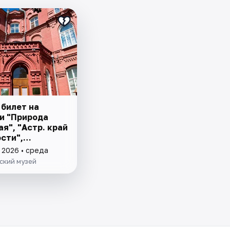
 билет на
и "Природа
ая", "Астр. край
сти",
ие Астр. края"
 2026 • среда
ский музей