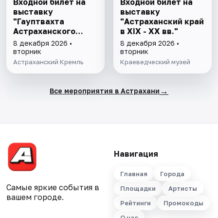
Входной билет на
Входной билет на
выставку
выставку
"Гауптвахта
"Астраханский край
Астраханского
в XIX - XX вв."
гарнизона. XIX в."
8 декабря 2026 •
8 декабря 2026 •
вторник
вторник
Астраханский Кремль
Краеведческий музей
→
Все мероприятия в Астрахани
Навигация
Главная
Города
Самые яркие события в
Площадки
Артисты
вашем городе.
Рейтинги
Промокоды
О нас