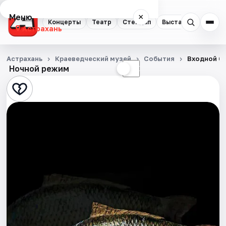
Меню
×
Концерты
Театр
Стендап
Выставки
Квест
Астрахань
Концерты
Астрахань
Краеведческий музей
События
Входной би
Ночной режим
☀
☾
Театр
Стендап
Выставки
Квесты
Экскурсии
Спорт
События