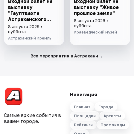
Входной билет на
Входной билет на
выставку
выставку "Живое
"Гауптвахта
прошлое земли"
Астраханского
8 августа 2026 •
гарнизона. XIX в."
суббота
8 августа 2026 •
суббота
Краеведческий музей
Астраханский Кремль
→
Все мероприятия в Астрахани
Навигация
Главная
Города
Самые яркие события в
Площадки
Артисты
вашем городе.
Рейтинги
Промокоды
О нас