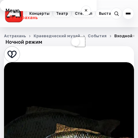
Меню
×
Концерты
Театр
Стендап
Выставки
Квест
Астрахань
Концерты
Астрахань
Краеведческий музей
События
Входной би
Ночной режим
☀
☾
Театр
Стендап
Выставки
Квесты
Экскурсии
Спорт
События