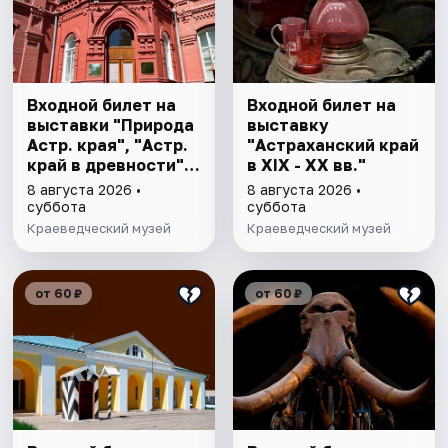
Входной билет на
Входной билет на
выставки "Природа
выставку
Астр. края", "Астр.
"Астраханский край
край в древности",
в XIX - XX вв."
"Заселение Астр.
8 августа 2026 •
8 августа 2026 •
края"
суббота
суббота
Краеведческий музей
Краеведческий музей
от 60 ₽
от 60 ₽