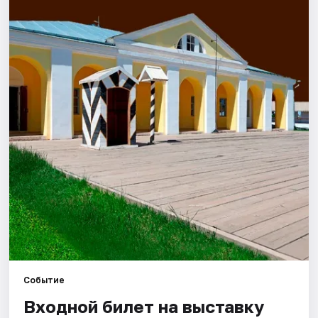
Города
Площадки
Артисты
Рейтинги
Событие
Входной билет на выставку