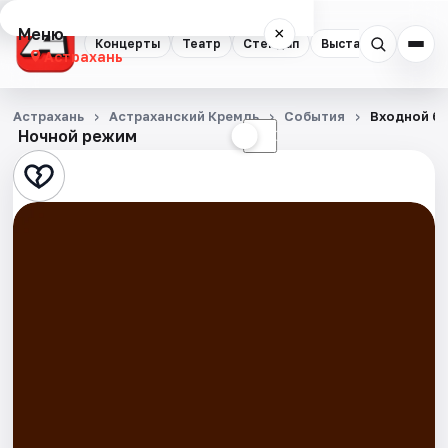
Меню
×
Концерты
Театр
Стендап
Выставки
Квест
Астрахань
Концерты
Астрахань
Астраханский Кремль
События
Входной би
Ночной режим
☀
☾
Театр
Стендап
Выставки
Квесты
Экскурсии
Спорт
События