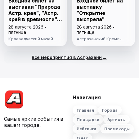
Входной билет на
Входной билет на
выставки "Природа
выставку
Астр. края", "Астр.
"Открытие
край в древности",
выстрела"
"Заселение Астр.
28 августа 2026 •
28 августа 2026 •
края"
пятница
пятница
Краеведческий музей
Астраханский Кремль
→
Все мероприятия в Астрахани
Навигация
Главная
Города
Самые яркие события в
Площадки
Артисты
вашем городе.
Рейтинги
Промокоды
О нас