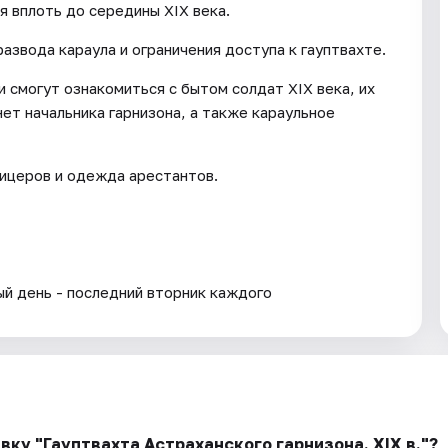
я вплоть до середины XIX века.
азвода караула и ограничения доступа к гауптвахте.
 смогут ознакомиться с бытом солдат XIX века, их
ет начальника гарнизона, а также караульное
ицеров и одежда арестантов.
ый день - последний вторник каждого
вку "Гауптвахта Астраханского гарнизона. XIX в."?