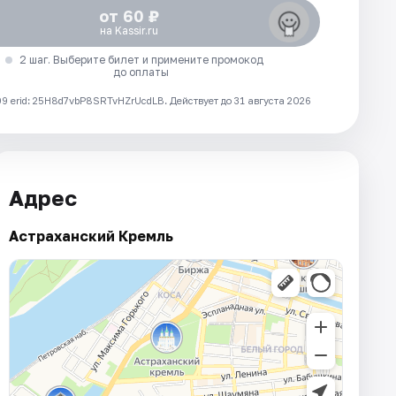
от 60 ₽
на Kassir.ru
2 шаг. Выберите билет и примените промокод
до оплаты
 erid: 25H8d7vbP8SRTvHZrUcdLB.
Действует до 31 августа 2026
Адрес
Астраханский Кремль