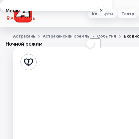
Меню
×
Концерты
Театр
Астрахань
Концерты
Астрахань
Астраханский Кремль
События
Входно
Ночной режим
☀
☾
Театр
Стендап
Выставки
Квесты
Экскурсии
Спорт
События