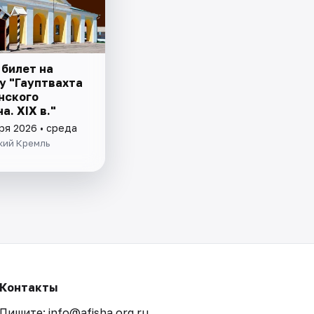
 билет на
у "Гауптвахта
нского
а. XIX в."
ря 2026 • среда
кий Кремль
Контакты
Пишите: info@afisha.org.ru