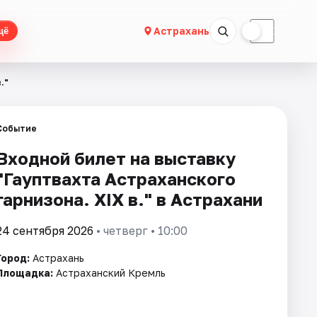
☀
☾
Астрахань
щё
."
Событие
Входной билет на выставку
"Гауптвахта Астраханского
гарнизона. XIX в." в Астрахани
24 сентября 2026
• четверг • 10:00
Город:
Астрахань
Площадка:
Астраханский Кремль