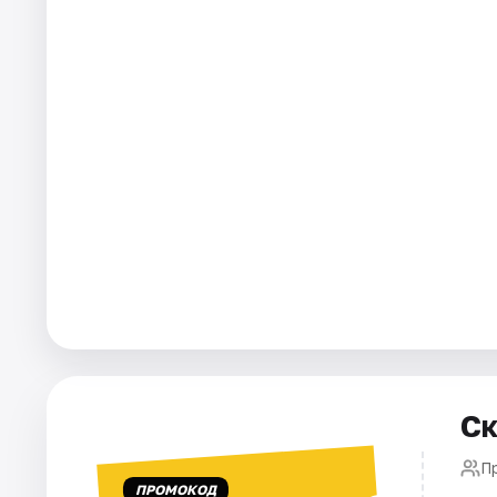
Города
Площадки
Артисты
Рейтинги
Ск
П
ПРОМОКОД