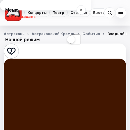
Меню
×
Концерты
Театр
Стендап
Выставки
Квест
Астрахань
Концерты
Астрахань
Астраханский Кремль
События
Входной би
Ночной режим
☀
☾
Театр
Стендап
Выставки
Квесты
Экскурсии
Спорт
События