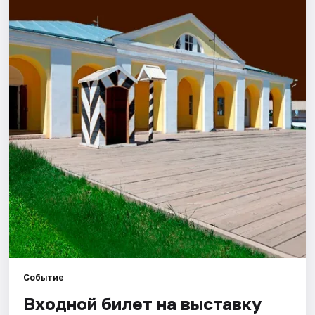
Города
Площадки
Артисты
Рейтинги
Событие
Входной билет на выставку