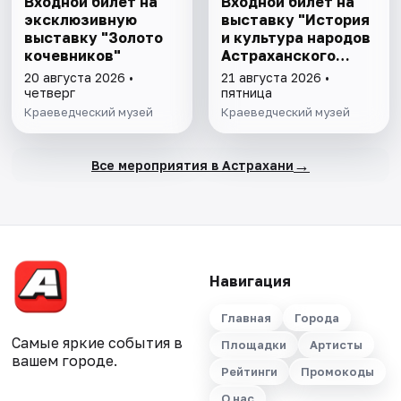
Входной билет на
Входной билет на
эксклюзивную
выставку "История
выставку "Золото
и культура народов
кочевников"
Астраханского
края"
20 августа 2026 •
21 августа 2026 •
четверг
пятница
Краеведческий музей
Краеведческий музей
→
Все мероприятия в Астрахани
Навигация
Главная
Города
Самые яркие события в
Площадки
Артисты
вашем городе.
Рейтинги
Промокоды
О нас