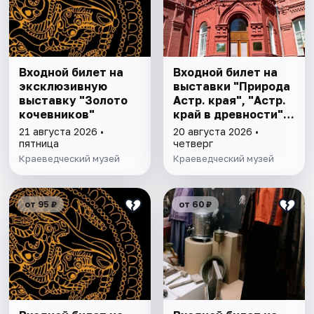
Входной билет на
Входной билет на
эксклюзивную
выставки "Природа
выставку "Золото
Астр. края", "Астр.
кочевников"
край в древности",
"Заселение Астр.
21 августа 2026 •
20 августа 2026 •
края"
пятница
четверг
Краеведческий музей
Краеведческий музей
от 95 ₽
от 60 ₽