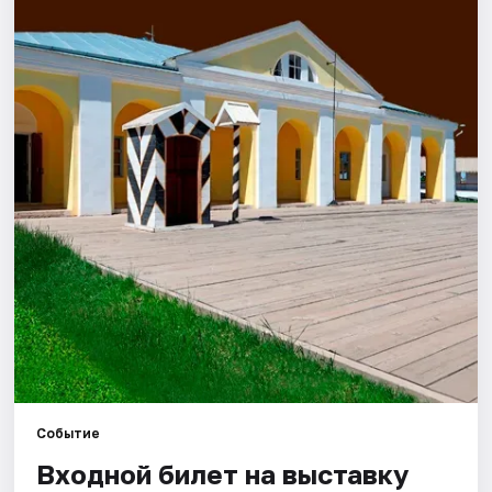
Города
Площадки
Артисты
Рейтинги
Событие
Входной билет на выставку