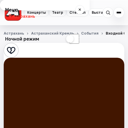
Меню
×
Концерты
Театр
Стендап
Выставки
Квест
Астрахань
Концерты
Астрахань
Астраханский Кремль
События
Входной би
Ночной режим
☀
☾
Театр
Стендап
Выставки
Квесты
Экскурсии
Спорт
События