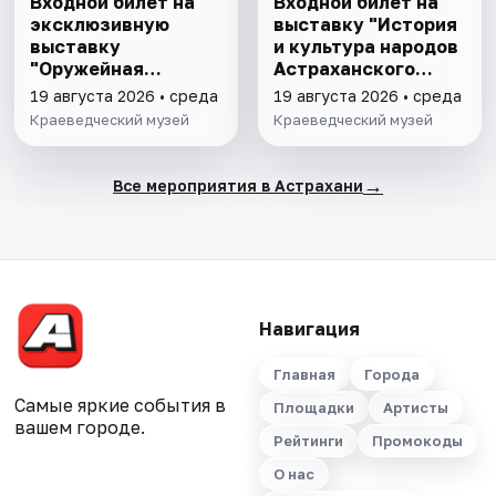
Входной билет на
Входной билет на
эксклюзивную
выставку "История
выставку
и культура народов
"Оружейная
Астраханского
комната"
края"
19 августа 2026 • среда
19 августа 2026 • среда
Краеведческий музей
Краеведческий музей
→
Все мероприятия в Астрахани
Навигация
Главная
Города
Самые яркие события в
Площадки
Артисты
вашем городе.
Рейтинги
Промокоды
О нас