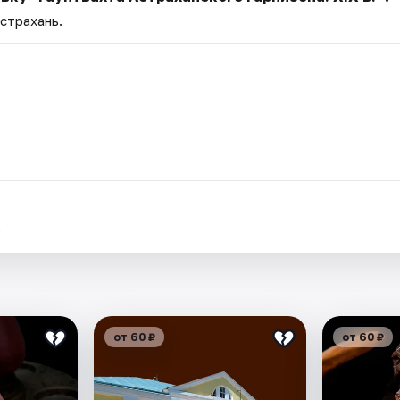
Астрахань.
.
от 60 ₽
от 60 ₽