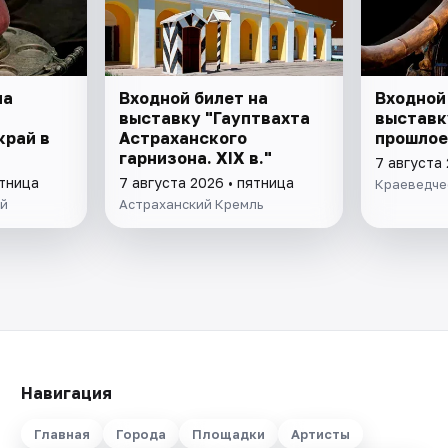
на
Входной билет на
Входной
выставку "Гауптвахта
выставк
край в
Астраханского
прошлое
гарнизона. XIX в."
7 августа 
ятница
7 августа 2026 • пятница
Краеведче
ей
Астраханский Кремль
Навигация
Главная
Города
Площадки
Артисты