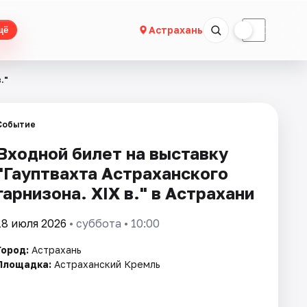
☀
☾
Астрахань
щё
."
Событие
Входной билет на выставку
"Гауптвахта Астраханского
гарнизона. XIX в." в Астрахани
18 июля 2026
• суббота • 10:00
Город:
Астрахань
Площадка:
Астраханский Кремль