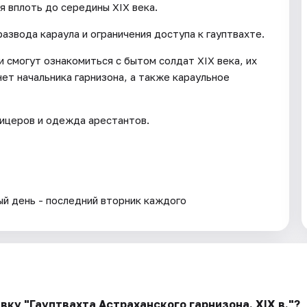
я вплоть до середины XIX века.
азвода караула и ограничения доступа к гауптвахте.
 смогут ознакомиться с бытом солдат XIX века, их
ет начальника гарнизона, а также караульное
ицеров и одежда арестантов.
ый день - последний вторник каждого
вку "Гауптвахта Астраханского гарнизона. XIX в."?