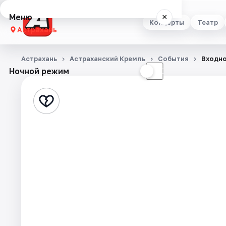
Меню
×
Концерты
Театр
Астрахань
Концерты
Астрахань
Астраханский Кремль
События
Входно
Ночной режим
☀
☾
Театр
Стендап
Выставки
Квесты
Экскурсии
Спорт
События