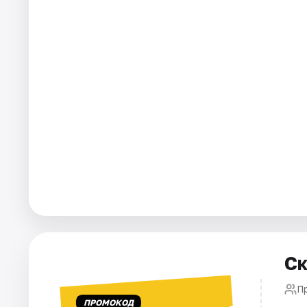
Города
Площадки
Артисты
Рейтинги
Ск
П
ПРОМОКОД