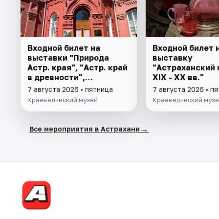
Входной билет на
Входной билет 
выставки "Природа
выставку
Астр. края", "Астр. край
"Астраханский 
в древности",
XIX - XX вв."
"Заселение Астр. края"
7 августа 2026 • пятница
7 августа 2026 • п
Краеведческий музей
Краеведческий муз
→
Все мероприятия в Астрахани