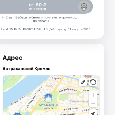
от 60 ₽
на Kassir.ru
2 шаг. Выберите билет и примените промокод
до оплаты
 erid: 25H8d7vbP8SRTvHZrUcdLB.
Действует до 31 августа 2026
Адрес
Астраханский Кремль