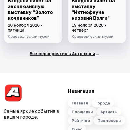
Входной билет на
Входной билет на
эксклюзивную
выставку
выставку "Золото
"Ихтиофауна
кочевников"
низовий Волги"
20 ноября 2026 •
19 ноября 2026 •
пятница
четверг
Краеведческий музей
Краеведческий музей
→
Все мероприятия в Астрахани
Навигация
Главная
Города
Самые яркие события в
Площадки
Артисты
вашем городе.
Рейтинги
Промокоды
О нас