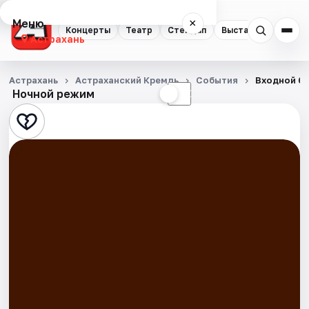
Меню
×
Концерты
Театр
Стендап
Выставки
Квест
Астрахань
Концерты
Астрахань
Астраханский Кремль
События
Входной би
Ночной режим
☀
☾
Театр
Стендап
Выставки
Квесты
Экскурсии
Спорт
События