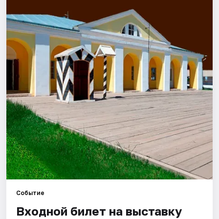
Города
Площадки
Артисты
Рейтинги
Событие
Входной билет на выставку