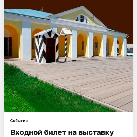
Города
Площадки
Артисты
Рейтинги
Событие
Входной билет на выставку