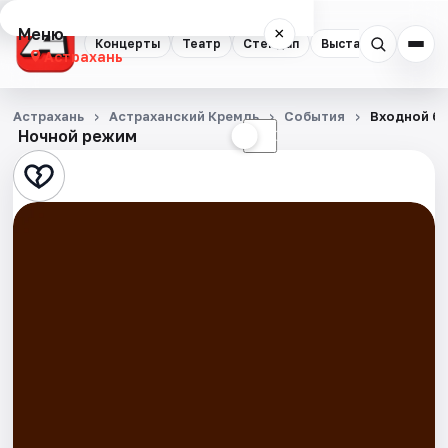
Меню
×
Концерты
Театр
Стендап
Выставки
Квест
Астрахань
Концерты
Астрахань
Астраханский Кремль
События
Входной би
Ночной режим
☀
☾
Театр
Стендап
Выставки
Квесты
Экскурсии
Спорт
События