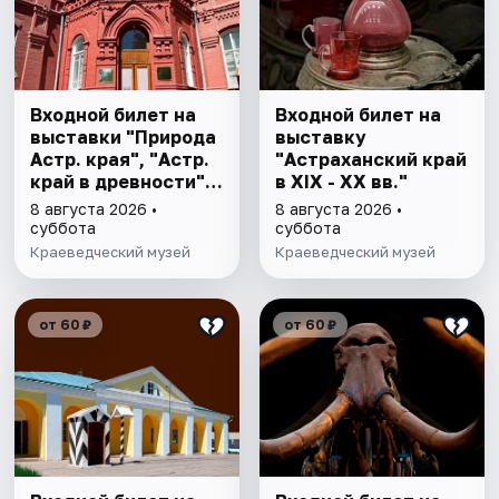
Входной билет на
Входной билет на
выставки "Природа
выставку
Астр. края", "Астр.
"Астраханский край
край в древности",
в XIX - XX вв."
"Заселение Астр.
8 августа 2026 •
8 августа 2026 •
края"
суббота
суббота
Краеведческий музей
Краеведческий музей
от 60 ₽
от 60 ₽