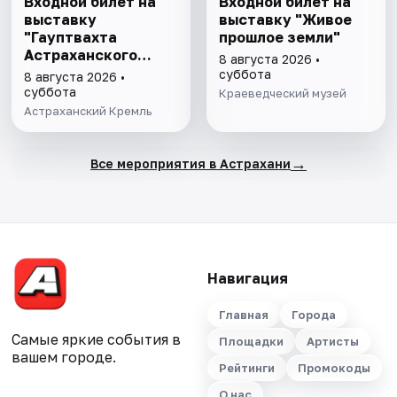
Входной билет на
Входной билет на
выставку
выставку "Живое
"Гауптвахта
прошлое земли"
Астраханского
8 августа 2026 •
гарнизона. XIX в."
суббота
8 августа 2026 •
суббота
Краеведческий музей
Астраханский Кремль
→
Все мероприятия в Астрахани
Навигация
Главная
Города
Самые яркие события в
Площадки
Артисты
вашем городе.
Рейтинги
Промокоды
О нас