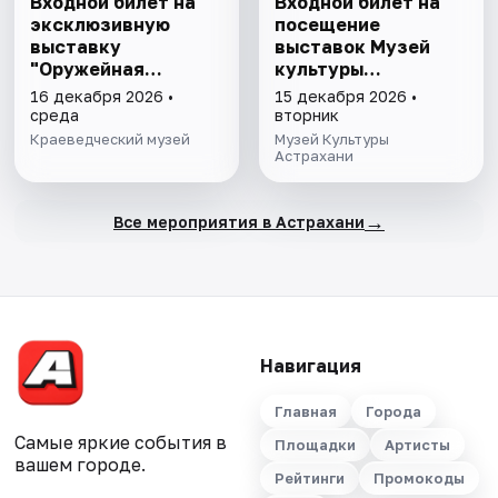
Входной билет на
Входной билет на
эксклюзивную
посещение
выставку
выставок Музей
"Оружейная
культуры
комната"
Астрахани
16 декабря 2026 •
15 декабря 2026 •
среда
вторник
Краеведческий музей
Музей Культуры
Астрахани
→
Все мероприятия в Астрахани
Навигация
Главная
Города
Самые яркие события в
Площадки
Артисты
вашем городе.
Рейтинги
Промокоды