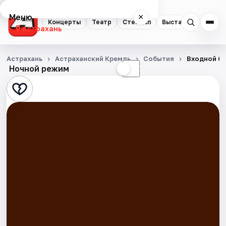
Меню
×
Концерты
Театр
Стендап
Выставки
Квест
Астрахань
Концерты
Астрахань
Астраханский Кремль
События
Входной би
Ночной режим
☀
☾
Театр
Стендап
Выставки
Квесты
Экскурсии
Спорт
События