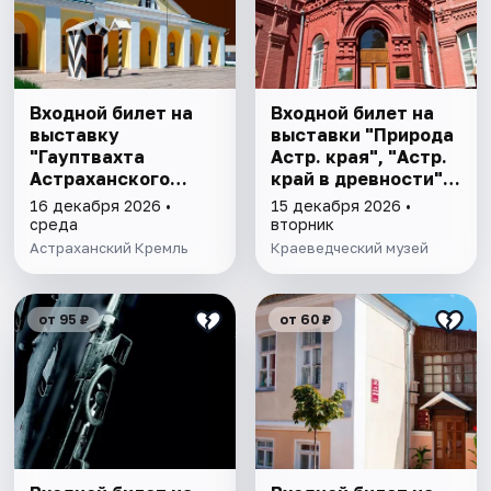
Входной билет на
Входной билет на
выставку
выставки "Природа
"Гауптвахта
Астр. края", "Астр.
Астраханского
край в древности",
гарнизона. XIX в."
"Заселение Астр.
16 декабря 2026 •
15 декабря 2026 •
края"
среда
вторник
Астраханский Кремль
Краеведческий музей
от 95 ₽
от 60 ₽