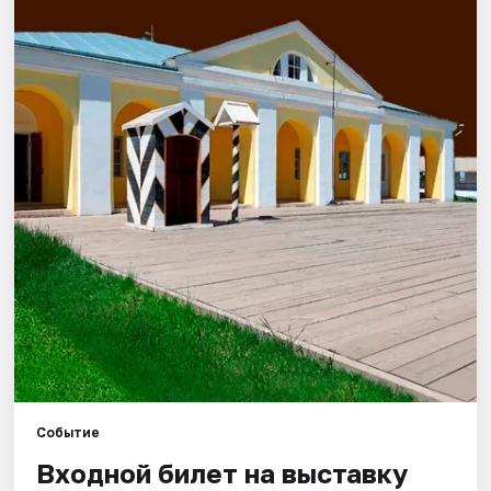
Города
Площадки
Артисты
Рейтинги
Событие
Входной билет на выставку