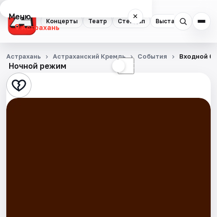
Меню
×
Концерты
Театр
Стендап
Выставки
Квест
Астрахань
Концерты
Астрахань
Астраханский Кремль
События
Входной би
Ночной режим
☀
☾
Театр
Стендап
Выставки
Квесты
Экскурсии
Спорт
События