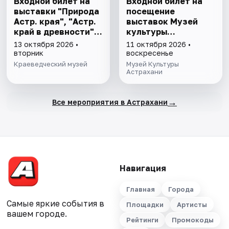
Входной билет на
Входной билет на
выставки "Природа
посещение
Астр. края", "Астр.
выставок Музей
край в древности",
культуры
"Заселение Астр.
Астрахани
13 октября 2026 •
11 октября 2026 •
края"
вторник
воскресенье
Краеведческий музей
Музей Культуры
Астрахани
→
Все мероприятия в Астрахани
Навигация
Главная
Города
Самые яркие события в
Площадки
Артисты
вашем городе.
Рейтинги
Промокоды