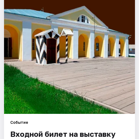
Города
Площадки
Артисты
Рейтинги
Событие
Входной билет на выставку