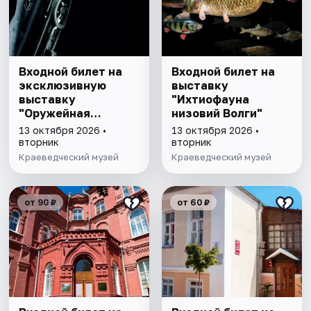
Входной билет на
Входной билет на
эксклюзивную
выставку
выставку
"Ихтиофауна
"Оружейная
низовий Волги"
комната"
13 октября 2026 •
13 октября 2026 •
вторник
вторник
Краеведческий музей
Краеведческий музей
от 90 ₽
от 60 ₽