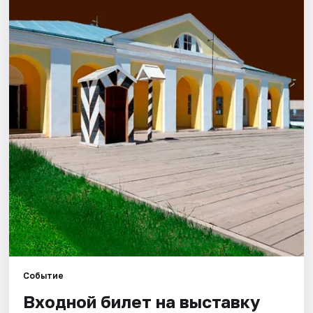
Города
Площадки
Артисты
Рейтинги
Событие
Входной билет на выставку