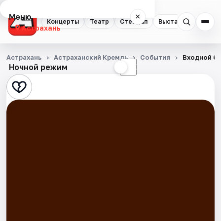
Меню
×
Концерты
Театр
Стендап
Выставки
Квест
Астрахань
Концерты
Астрахань
Астраханский Кремль
События
Входной би
Ночной режим
☀
☾
Театр
Стендап
Выставки
Квесты
Экскурсии
Спорт
События