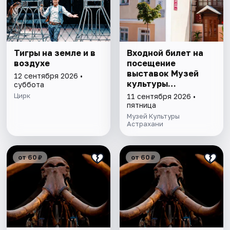
Тигры на земле и в
Входной билет на
воздухе
посещение
выставок Музей
12 сентября 2026 •
культуры
суббота
Астрахани
Цирк
11 сентября 2026 •
пятница
Музей Культуры
Астрахани
от 60 ₽
от 60 ₽