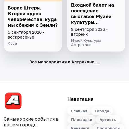
Входной билет на
Борис Штерн.
посещение
Второй адрес
выставок Музей
человечества: куда
культуры
мы сбежим с Земли?
Астрахани
8 сентября 2026 •
6 сентября 2026 •
вторник
воскресенье
Музей Культуры
Коса
Астрахани
→
Все мероприятия в Астрахани
Навигация
Главная
Города
Самые яркие события в
Площадки
Артисты
вашем городе.
Рейтинги
Промокоды