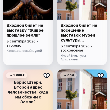
Входной билет на
Входной билет на
выставку "Живое
посещение
прошлое земли"
выставок Музей
культуры
8 сентября 2026 •
Астрахани
вторник
6 сентября 2026 •
воскресенье
Краеведческий музей
Музей Культуры
Астрахани
от 1 000 ₽
от 60 ₽
Борис Штерн.
Второй адрес
человечества: куда
мы сбежим с
Земли?