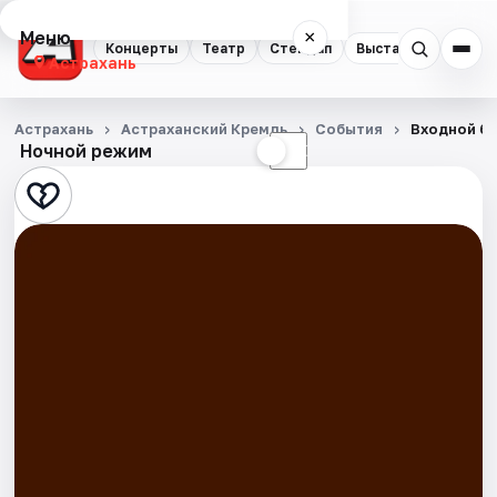
Меню
×
Концерты
Театр
Стендап
Выставки
Квест
Астрахань
Концерты
Астрахань
Астраханский Кремль
События
Входной би
Ночной режим
☀
☾
Театр
Стендап
Выставки
Квесты
Экскурсии
Спорт
События