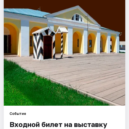
Города
Площадки
Артисты
Рейтинги
Событие
Входной билет на выставку