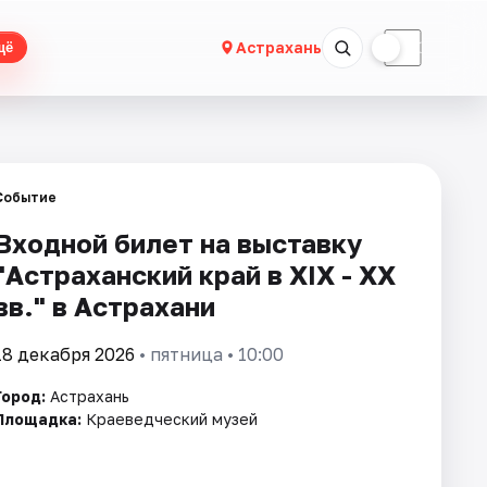
☀
☾
Астрахань
щё
Событие
Входной билет на выставку
"Астраханский край в XIX - XX
вв." в Астрахани
18 декабря 2026
• пятница • 10:00
Город:
Астрахань
Площадка:
Краеведческий музей