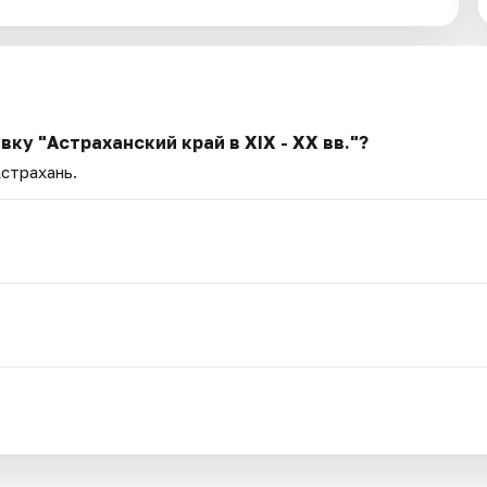
ку "Астраханский край в XIX - XX вв."?
Астрахань.
.