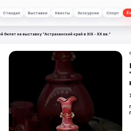
Стендап
Выставки
Квесты
Экскурсии
Спорт
Е
й билет на выставку "Астраханский край в XIX - XX вв."