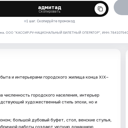
адмитад
Скопировать
1 шаг. Скопируйте промокод
ма. ООО "КАССИР.РУ-НАЦИОНАЛЬНЫЙ БИЛЕТНЫЙ ОПЕРАТОР", ИНН: 7841075409
 быта и интерьерами городского жилища конца XIX–
а численность городского населения, интерьер
одствующий художественный стиль эпохи, но и
оном; большой дубовый буфет, стол, венские стулья,
фабричной работы создают уютную домашнюю