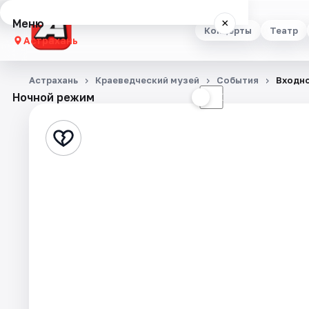
Меню
×
Концерты
Театр
Астрахань
Концерты
Астрахань
Краеведческий музей
События
Входно
Ночной режим
☀
☾
Театр
Стендап
Выставки
Квесты
Экскурсии
Спорт
События