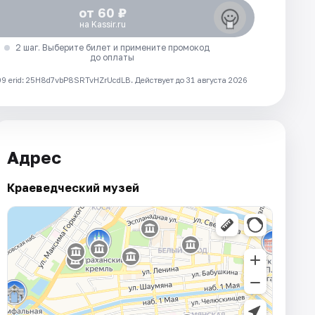
от 60 ₽
на Kassir.ru
2 шаг. Выберите билет и примените промокод
до оплаты
 erid: 25H8d7vbP8SRTvHZrUcdLB.
Действует до 31 августа 2026
Адрес
Краеведческий музей