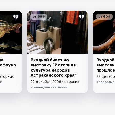
от 60 ₽
от 60 ₽
на
Входной билет на
Входной
иофауна
выставку "История и
выставк
культура народов
прошлое
Астраханского края"
 вторник
22 декабр
22 декабря 2026 • вторник
ей
Краеведче
Краеведческий музей