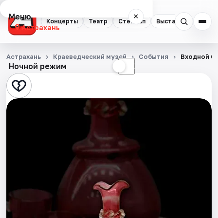
Меню
×
Концерты
Театр
Стендап
Выставки
Квест
Астрахань
Концерты
Астрахань
Краеведческий музей
События
Входной би
Ночной режим
☀
☾
Театр
Стендап
Выставки
Квесты
Экскурсии
Спорт
События