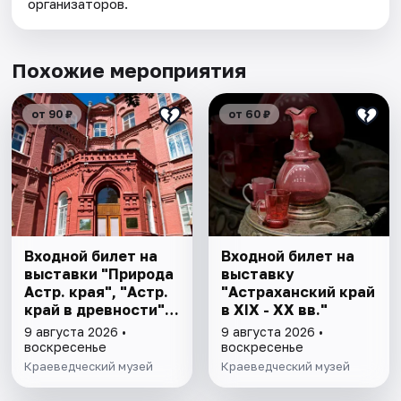
организаторов.
Похожие мероприятия
от 90 ₽
от 60 ₽
Входной билет на
Входной билет на
выставки "Природа
выставку
Астр. края", "Астр.
"Астраханский край
край в древности",
в XIX - XX вв."
"Заселение Астр.
9 августа 2026 •
9 августа 2026 •
края"
воскресенье
воскресенье
Краеведческий музей
Краеведческий музей