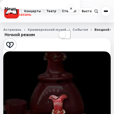
Меню
×
Концерты
Театр
Стендап
Выставки
Квест
Астрахань
Концерты
Астрахань
Краеведческий музей
События
Входной би
Ночной режим
☀
☾
Театр
Стендап
Выставки
Квесты
Экскурсии
Спорт
События