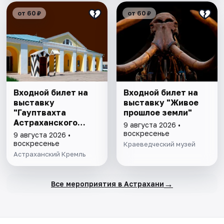
от 60 ₽
от 60 ₽
Входной билет на
Входной билет на
выставку
выставку "Живое
"Гауптвахта
прошлое земли"
Астраханского
9 августа 2026 •
гарнизона. XIX в."
воскресенье
9 августа 2026 •
воскресенье
Краеведческий музей
Астраханский Кремль
→
Все мероприятия в Астрахани