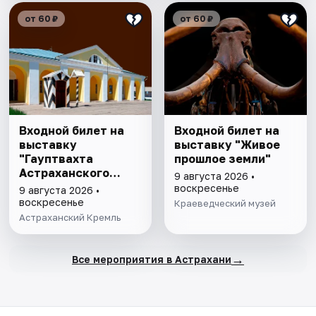
от 60 ₽
от 60 ₽
Входной билет на
Входной билет на
выставку
выставку "Живое
"Гауптвахта
прошлое земли"
Астраханского
9 августа 2026 •
гарнизона. XIX в."
воскресенье
9 августа 2026 •
воскресенье
Краеведческий музей
Астраханский Кремль
→
Все мероприятия в Астрахани