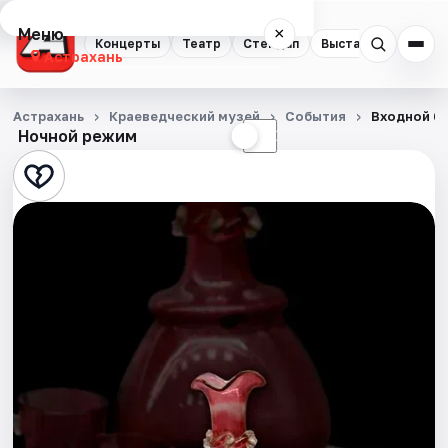
Меню
×
Концерты
Театр
Стендап
Выставки
Квест
Астрахань
Концерты
Астрахань
Краеведческий музей
События
Входной би
Ночной режим
☀
☾
Театр
Стендап
Выставки
Квесты
Экскурсии
Спорт
События