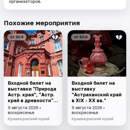
организаторов.
Похожие мероприятия
от 90 ₽
от 60 ₽
Входной билет на
Входной билет на
выставки "Природа
выставку
Астр. края", "Астр.
"Астраханский край
край в древности",
в XIX - XX вв."
"Заселение Астр.
9 августа 2026 •
9 августа 2026 •
края"
воскресенье
воскресенье
Краеведческий музей
Краеведческий музей