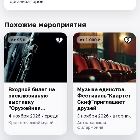
организаторов.
Похожие мероприятия
от 95 ₽
от 1 000 ₽
Входной билет на
Музыка единства.
эксклюзивную
Фестиваль"Квартет
выставку
Скиф"приглашает
"Оружейная
друзей
комната"
4 ноября 2026 • среда
3 ноября 2026 • вторник
Краеведческий музей
Астраханская
филармония