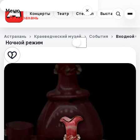
Меню
×
Концерты
Театр
Стендап
Выставки
Квест
Астрахань
Концерты
Астрахань
Краеведческий музей
События
Входной би
Ночной режим
☀
☾
Театр
Стендап
Выставки
Квесты
Экскурсии
Спорт
События