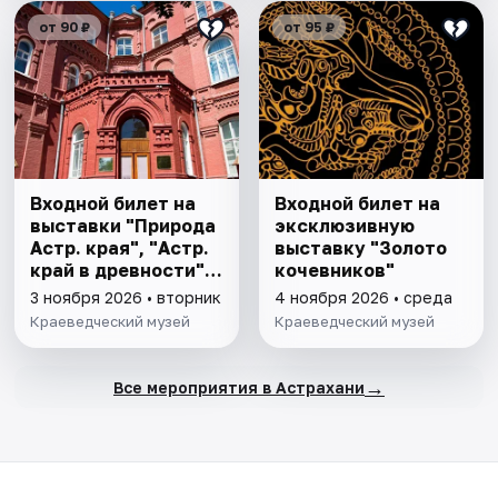
от 90 ₽
от 95 ₽
Входной билет на
Входной билет на
выставки "Природа
эксклюзивную
Астр. края", "Астр.
выставку "Золото
край в древности",
кочевников"
"Заселение Астр.
3 ноября 2026 • вторник
4 ноября 2026 • среда
края"
Краеведческий музей
Краеведческий музей
→
Все мероприятия в Астрахани