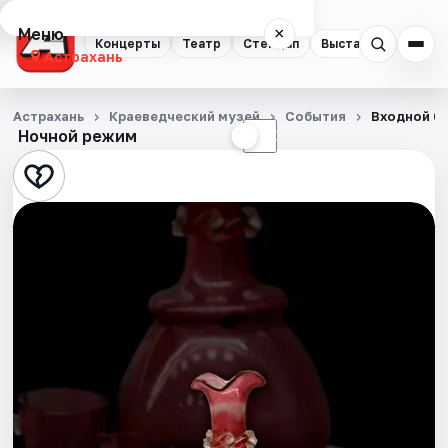
Меню
×
Концерты
Театр
Стендап
Выставки
Квест
Астрахань
Концерты
Астрахань
Краеведческий музей
События
Входной би
Ночной режим
☀
☾
Театр
Стендап
Выставки
Квесты
Экскурсии
Спорт
События