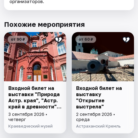
организаторов.
Похожие мероприятия
от 90 ₽
от 60 ₽
Входной билет на
Входной билет на
выставки "Природа
выставку
Астр. края", "Астр.
"Открытие
край в древности",
выстрела"
"Заселение Астр.
3 сентября 2026 •
2 сентября 2026 •
края"
четверг
среда
Краеведческий музей
Астраханский Кремль