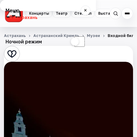
Меню
×
Концерты
Театр
Стендап
Выставки
Квест
Астрахань
Концерты
Астрахань
Астраханский Кремль
Музеи
Входной биле
Ночной режим
☀
☾
Театр
Стендап
Выставки
Квесты
Экскурсии
Спорт
События