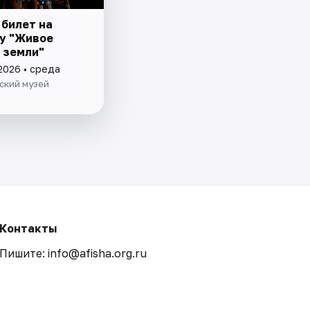
 билет на
у "Живое
 земли"
2026 • среда
ский музей
Контакты
Пишите: info@afisha.org.ru