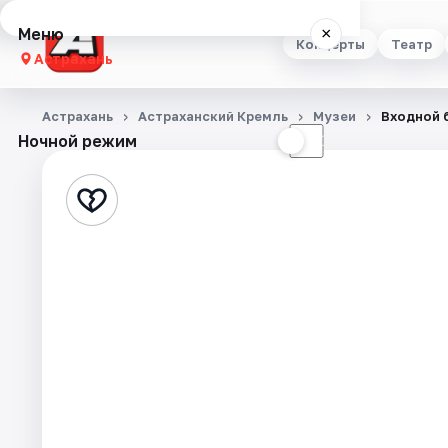
Меню
×
Концерты
Театр
Астрахань
Концерты
Астрахань
Астраханский Кремль
Музеи
Входной 
Ночной режим
☀
☾
Театр
Стендап
Выставки
Квесты
Экскурсии
Спорт
События