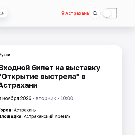
☀
☾
Астрахань
щё
Музеи
Входной билет на выставку
"Открытие выстрела" в
Астрахани
3 ноября 2026
• вторник • 10:00
Город:
Астрахань
Площадка:
Астраханский Кремль