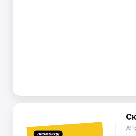
Города
Площадки
Артисты
Рейтинги
Ск
П
ПРОМОКОД