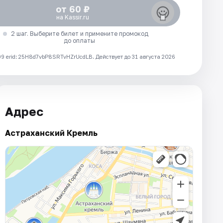
от 60 ₽
на Kassir.ru
2 шаг. Выберите билет и примените промокод
до оплаты
 erid: 25H8d7vbP8SRTvHZrUcdLB.
Действует до 31 августа 2026
Адрес
Астраханский Кремль