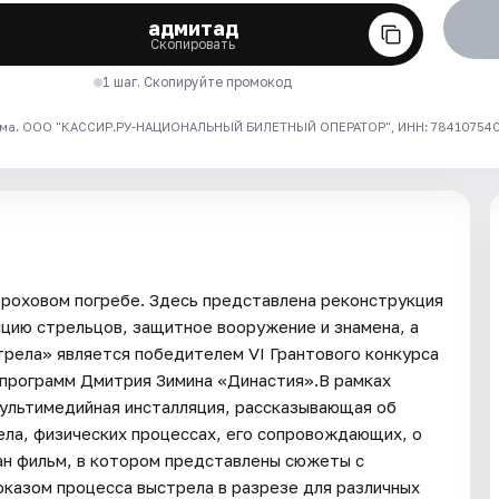
адмитад
Скопировать
1 шаг. Скопируйте промокод
ма. ООО "КАССИР.РУ-НАЦИОНАЛЬНЫЙ БИЛЕТНЫЙ ОПЕРАТОР", ИНН: 7841075409
роховом погребе. Здесь представлена реконструкция
ицию стрельцов, защитное вооружение и знамена, а
рела» является победителем VI Грантового конкурса
 программ Дмитрия Зимина «Династия».В рамках
мультимедийная инсталляция, рассказывающая об
ела, физических процессах, его сопровождающих, о
ан фильм, в котором представлены сюжеты с
оказом процесса выстрела в разрезе для различных