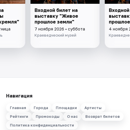
на
Входной билет на
Входной
ны
выставку "Живое
выставк
кремля"
прошлое земли"
прошлое
тница
7 ноября 2026 • суббота
4 ноября 
ль
Краеведческий музей
Краеведче
Навигация
Главная
Города
Площадки
Артисты
Рейтинги
Промокоды
О нас
Возврат билетов
Политика конфиденциальности