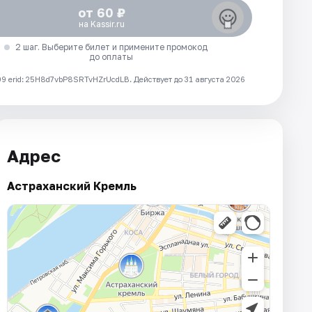
от 60 ₽
на Kassir.ru
2 шаг. Выберите билет и примените промокод
до оплаты
 erid: 25H8d7vbP8SRTvHZrUcdLB.
Действует до 31 августа 2026
Адрес
Астраханский Кремль