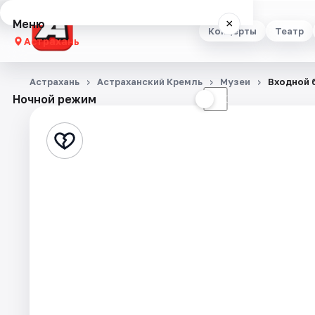
Меню
×
Концерты
Театр
Астрахань
Концерты
Астрахань
Астраханский Кремль
Музеи
Входной 
Ночной режим
☀
☾
Театр
Стендап
Выставки
Квесты
Экскурсии
Спорт
События