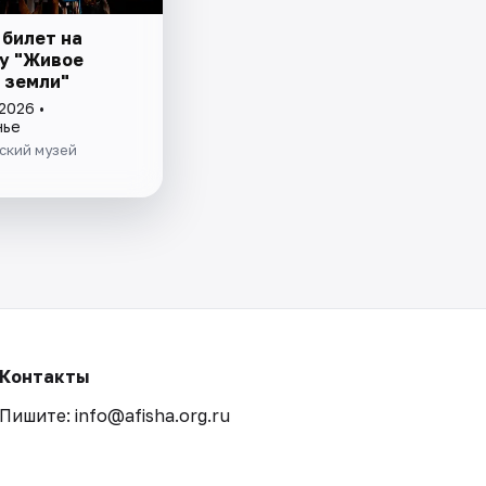
 билет на
у "Живое
 земли"
2026 •
нье
ский музей
Контакты
Пишите: info@afisha.org.ru