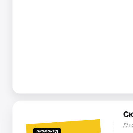
Города
Площадки
Артисты
Рейтинги
Ск
П
ПРОМОКОД