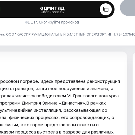
адмитад
Скопировать
1 шаг. Скопируйте промокод
ма. ООО "КАССИР.РУ-НАЦИОНАЛЬНЫЙ БИЛЕТНЫЙ ОПЕРАТОР", ИНН: 7841075409
роховом погребе. Здесь представлена реконструкция
ицию стрельцов, защитное вооружение и знамена, а
рела» является победителем VI Грантового конкурса
 программ Дмитрия Зимина «Династия».В рамках
мультимедийная инсталляция, рассказывающая об
ела, физических процессах, его сопровождающих, о
ан фильм, в котором представлены сюжеты с
оказом процесса выстрела в разрезе для различных