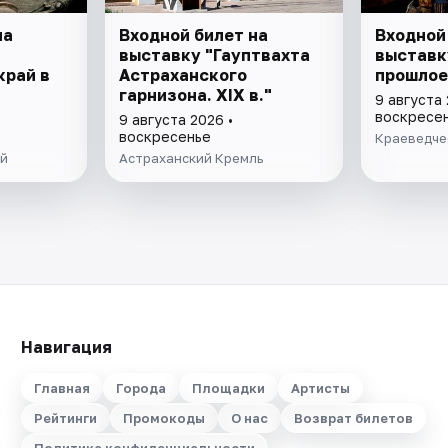
на
Входной билет на
Входной
выставку "Гауптвахта
выставк
край в
Астраханского
прошлое
гарнизона. XIX в."
9 августа 
воскресе
9 августа 2026 •
воскресенье
Краеведче
ей
Астраханский Кремль
Навигация
Главная
Города
Площадки
Артисты
Рейтинги
Промокоды
О нас
Возврат билетов