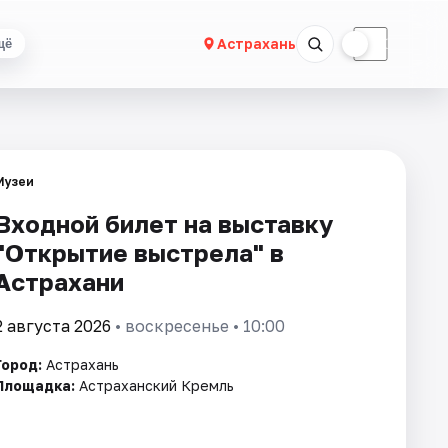
☀
☾
Астрахань
щё
Музеи
Входной билет на выставку
"Открытие выстрела" в
Астрахани
2 августа 2026
• воскресенье • 10:00
Город:
Астрахань
Площадка:
Астраханский Кремль