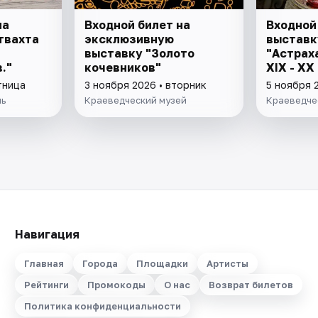
на
Входной билет на
Входной
твахта
эксклюзивную
выставк
выставку "Золото
"Астрах
."
кочевников"
XIX - XX 
тница
3 ноября 2026 • вторник
5 ноября 
ль
Краеведческий музей
Краеведче
Навигация
Главная
Города
Площадки
Артисты
Рейтинги
Промокоды
О нас
Возврат билетов
Политика конфиденциальности