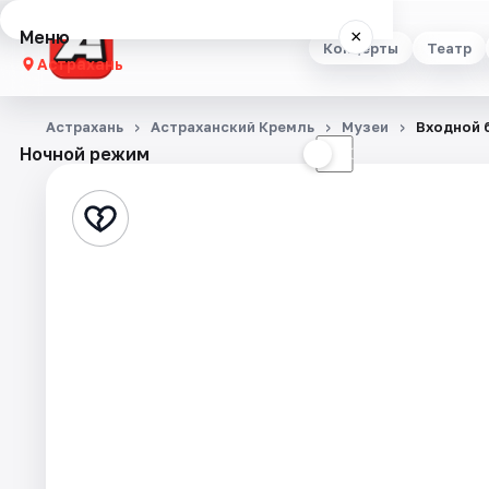
Меню
×
Концерты
Театр
Астрахань
Концерты
Астрахань
Астраханский Кремль
Музеи
Входной 
Ночной режим
☀
☾
Театр
Стендап
Выставки
Квесты
Экскурсии
Спорт
События