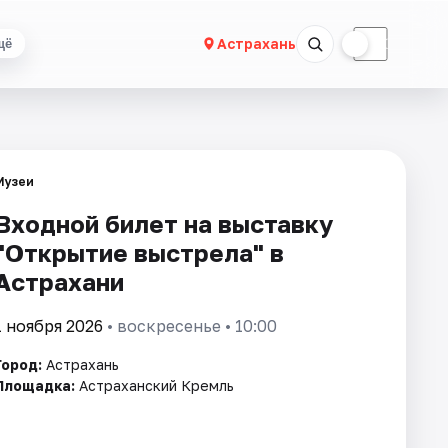
☀
☾
Астрахань
щё
Музеи
Входной билет на выставку
"Открытие выстрела" в
Астрахани
1 ноября 2026
• воскресенье • 10:00
Город:
Астрахань
Площадка:
Астраханский Кремль