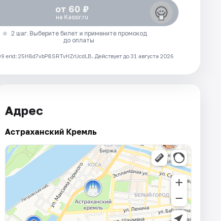
от 60 ₽
на Kassir.ru
2 шаг. Выберите билет и примените промокод
до оплаты
 erid: 25H8d7vbP8SRTvHZrUcdLB.
Действует до 31 августа 2026
Адрес
Астраханский Кремль