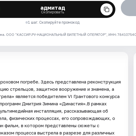
адмитад
Скопировать
1 шаг. Скопируйте промокод
ма. ООО "КАССИР.РУ-НАЦИОНАЛЬНЫЙ БИЛЕТНЫЙ ОПЕРАТОР", ИНН: 7841075409
роховом погребе. Здесь представлена реконструкция
ицию стрельцов, защитное вооружение и знамена, а
рела» является победителем VI Грантового конкурса
 программ Дмитрия Зимина «Династия».В рамках
мультимедийная инсталляция, рассказывающая об
ела, физических процессах, его сопровождающих, о
ан фильм, в котором представлены сюжеты с
оказом процесса выстрела в разрезе для различных