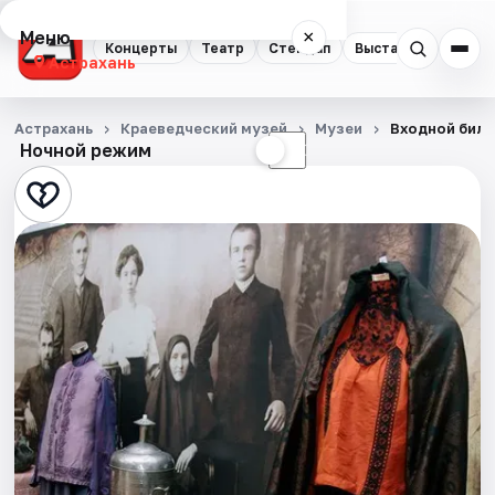
Меню
×
Концерты
Театр
Стендап
Выставки
Квест
Астрахань
Концерты
Астрахань
Краеведческий музей
Музеи
Входной биле
Ночной режим
☀
☾
Театр
Стендап
Выставки
Квесты
Экскурсии
Спорт
События