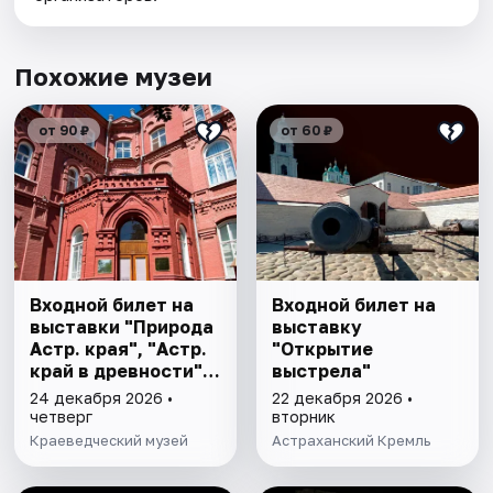
Похожие музеи
от 90 ₽
от 60 ₽
Входной билет на
Входной билет на
выставки "Природа
выставку
Астр. края", "Астр.
"Открытие
край в древности",
выстрела"
"Заселение Астр.
24 декабря 2026 •
22 декабря 2026 •
края"
четверг
вторник
Краеведческий музей
Астраханский Кремль