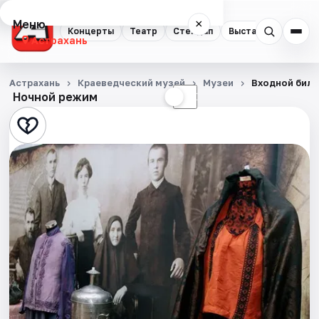
Меню
×
Концерты
Театр
Стендап
Выставки
Квест
Астрахань
Концерты
Астрахань
Краеведческий музей
Музеи
Входной биле
Ночной режим
☀
☾
Театр
Стендап
Выставки
Квесты
Экскурсии
Спорт
События