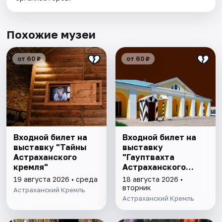
Похожие музеи
от 60 ₽
от 60 ₽
Входной билет на
Входной билет на
выставку "Тайны
выставку
Астраханского
"Гауптвахта
кремля"
Астраханского
гарнизона. XIX в."
19 августа 2026 • среда
18 августа 2026 •
вторник
Астраханский Кремль
Астраханский Кремль