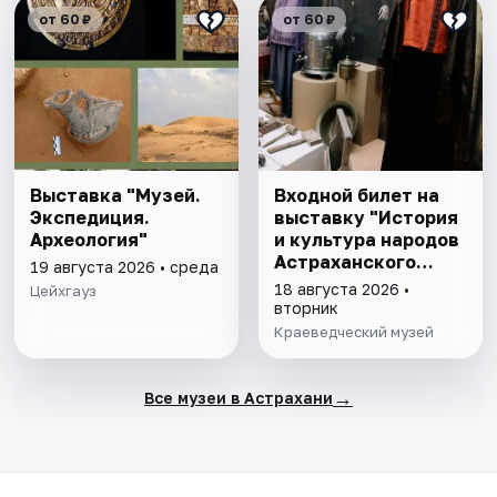
от 60 ₽
от 60 ₽
Выставка "Музей.
Входной билет на
Экспедиция.
выставку "История
Археология"
и культура народов
Астраханского
19 августа 2026 • среда
края"
18 августа 2026 •
Цейхгауз
вторник
Краеведческий музей
→
Все музеи в Астрахани