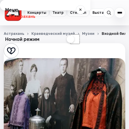
Меню
×
Концерты
Театр
Стендап
Выставки
Квест
Астрахань
Концерты
Астрахань
Краеведческий музей
Музеи
Входной биле
Ночной режим
☀
☾
Театр
Стендап
Выставки
Квесты
Экскурсии
Спорт
События