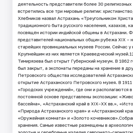
деятельность представители более 30 религиозных
встретились все три мировые религии: христианство
Хлебников назвал Астрахань «Треугольником Христа
традиционного быта русского населения, казахов, к
посвящён истории индийской общины в Астрахани. 
представителей национальных общин рубежа XIX – н
старейших провинциальных музеев России. Сейчас у 
Крупнейшим из них является Краеведческий музей.1
Тимирязева был открыт Губернский музеум. В 1862 
был закрыт, а экспонаты переданы на хранение в др
Петровского общества исследователей Астраханско
открытие Астраханского Петровского музея. В 1911
«Городских учреждений», где они и располагаются 
постоянной основе представлены экспозиции: «Жив
бассейна», «Астраханский край в XIX–XX вв.», «Ист
«Природа Астраханского края» и «Астраханский кра
«Оружейная комната» и «Золото кочевников».Собра
хранения. Самые известные размещены в археологич
золотые и серебряные изделия савромато-сарматск