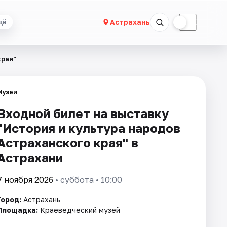
☀
☾
Астрахань
щё
края"
Музеи
Входной билет на выставку
"История и культура народов
Астраханского края" в
Астрахани
7 ноября 2026
• суббота • 10:00
Город:
Астрахань
Площадка:
Краеведческий музей