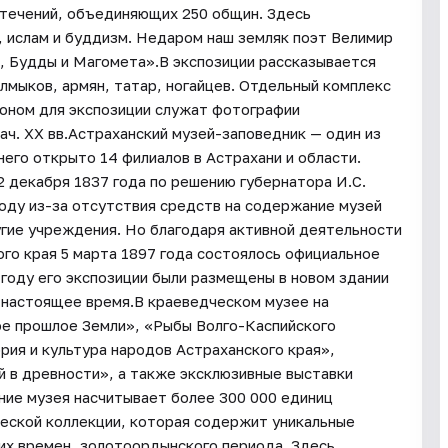
 течений, объединяющих 250 общин. Здесь
, ислам и буддизм. Недаром наш земляк поэт Велимир
, Будды и Магомета».В экспозиции рассказывается
алмыков, армян, татар, ногайцев. Отдельный комплекс
Фоном для экспозиции служат фотографии
ач. XX вв.Астраханский музей-заповедник — один из
него открыто 14 филиалов в Астрахани и области.
2 декабря 1837 года по решению губернатора И.С.
году из-за отсутствия средств на содержание музей
угие учреждения. Но благодаря активной деятельности
го края 5 марта 1897 года состоялось официальное
 году его экспозиции были размещены в новом здании
в настоящее время.В краеведческом музее на
ое прошлое Земли», «Рыбы Волго-Каспийского
ория и культура народов Астраханского края»,
й в древности», а также эксклюзивные выставки
ние музея насчитывает более 300 000 единиц
еской коллекции, которая содержит уникальные
их времен, золотоордынского периода. Здесь