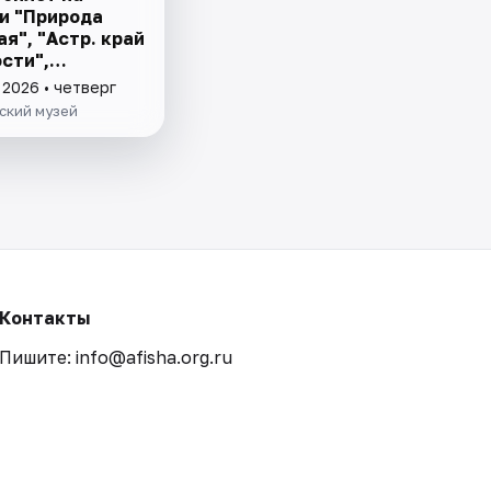
и "Природа
ая", "Астр. край
сти",
ие Астр. края"
 2026 • четверг
ский музей
Контакты
Пишите: info@afisha.org.ru