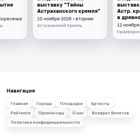
рытие
выставку "Тайны
выставк
Астраханского кремля"
Астр. кр
в древно
оскресенье
10 ноября 2026 • вторник
"Заселен
12 ноября
ль
Астраханский Кремль
Краеведче
Навигация
Главная
Города
Площадки
Артисты
Рейтинги
Промокоды
О нас
Возврат билетов
Политика конфиденциальности