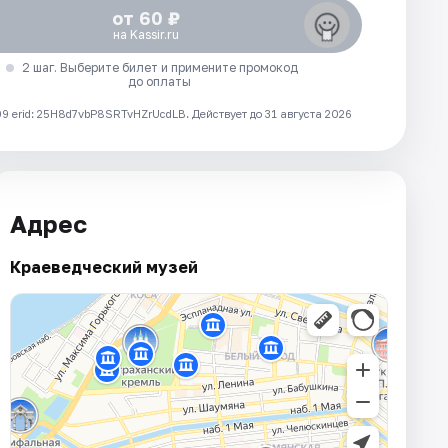
от 60 ₽
на Kassir.ru
2 шаг. Выберите билет и примените промокод
до оплаты
 erid: 25H8d7vbP8SRTvHZrUcdLB.
Действует до 31 августа 2026
Адрес
Краеведческий музей