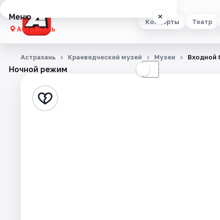
Меню
×
Концерты
Театр
Астрахань
Концерты
Астрахань
Краеведческий музей
Музеи
Входной 
Ночной режим
☀
☾
Театр
Стендап
Выставки
Квесты
Экскурсии
Спорт
События