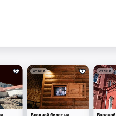
.
от 60 ₽
от 90 ₽
на
Входной билет на
Входной