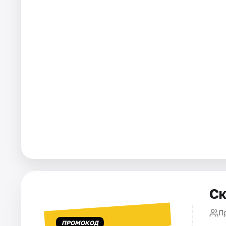
Города
Площадки
Артисты
Рейтинги
Ск
П
ПРОМОКОД