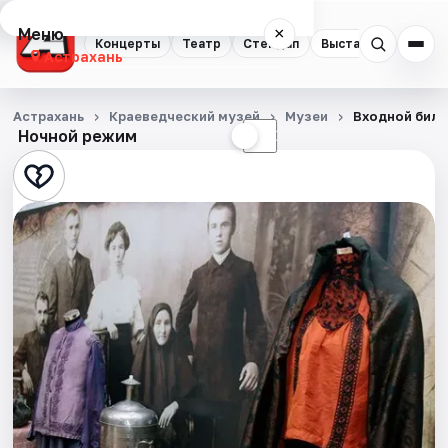
Меню
×
Концерты
Театр
Стендап
Выставки
Квест
Астрахань
Концерты
Астрахань
Краеведческий музей
Музеи
Входной биле
Ночной режим
☀
☾
Театр
Стендап
Выставки
Квесты
Экскурсии
Спорт
События