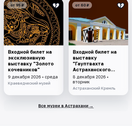
от 95 ₽
от 60 ₽
Входной билет на
Входной билет на
эксклюзивную
выставку
выставку "Золото
"Гауптвахта
кочевников"
Астраханского
гарнизона. XIX в."
9 декабря 2026 • среда
8 декабря 2026 •
вторник
Краеведческий музей
Астраханский Кремль
→
Все музеи в Астрахани