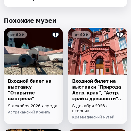
Похожие музеи
от 60 ₽
от 90 ₽
Входной билет на
Входной билет на
выставку
выставки "Природа
"Открытие
Астр. края", "Астр.
выстрела"
край в древности",
"Заселение Астр.
9 декабря 2026 • среда
8 декабря 2026 •
края"
вторник
Астраханский Кремль
Краеведческий музей