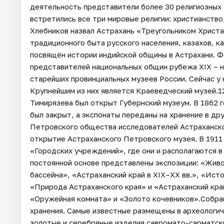
деятельность представители более 30 религиозных
встретились все три мировые религии: христианство
Хлебников назвал Астрахань «Треугольником Христа
традиционного быта русского населения, казахов, к
посвящён истории индийской общины в Астрахани. 
представителей национальных общин рубежа XIX – н
старейших провинциальных музеев России. Сейчас у 
Крупнейшим из них является Краеведческий музей.1
Тимирязева был открыт Губернский музеум. В 1862 
был закрыт, а экспонаты переданы на хранение в др
Петровского общества исследователей Астраханско
открытие Астраханского Петровского музея. В 1911
«Городских учреждений», где они и располагаются 
постоянной основе представлены экспозиции: «Жив
бассейна», «Астраханский край в XIX–XX вв.», «Ист
«Природа Астраханского края» и «Астраханский кра
«Оружейная комната» и «Золото кочевников».Собра
хранения. Самые известные размещены в археологич
золотые и серебряные изделия савромато-сарматск