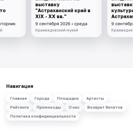
выставку
выставк
то
"Астраханский край в
культур
XIX - XX вв."
Астраха
вторник
9 сентября 2026 • среда
9 сентябр
ей
Краеведческий музей
Краеведче
Навигация
Главная
Города
Площадки
Артисты
Рейтинги
Промокоды
О нас
Возврат билетов
Политика конфиденциальности