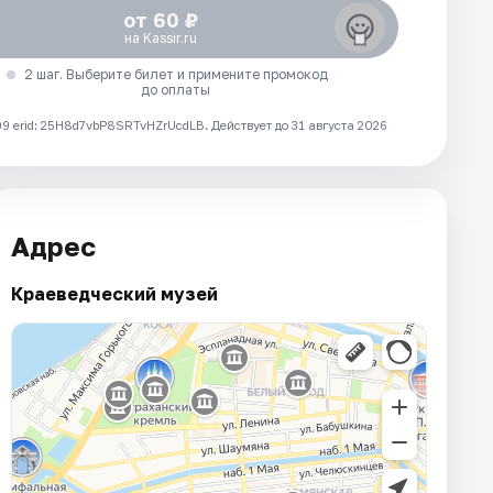
от 60 ₽
на Kassir.ru
2 шаг. Выберите билет и примените промокод
до оплаты
 erid: 25H8d7vbP8SRTvHZrUcdLB.
Действует до 31 августа 2026
Адрес
Краеведческий музей