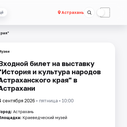
☀
☾
Астрахань
щё
края"
Музеи
Входной билет на выставку
"История и культура народов
Астраханского края" в
Астрахани
4 сентября 2026
• пятница • 10:00
Город:
Астрахань
Площадка:
Краеведческий музей