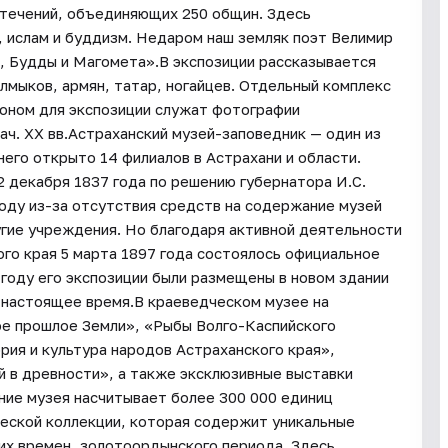
 течений, объединяющих 250 общин. Здесь
, ислам и буддизм. Недаром наш земляк поэт Велимир
, Будды и Магомета».В экспозиции рассказывается
алмыков, армян, татар, ногайцев. Отдельный комплекс
Фоном для экспозиции служат фотографии
ач. XX вв.Астраханский музей-заповедник — один из
него открыто 14 филиалов в Астрахани и области.
2 декабря 1837 года по решению губернатора И.С.
году из-за отсутствия средств на содержание музей
угие учреждения. Но благодаря активной деятельности
го края 5 марта 1897 года состоялось официальное
 году его экспозиции были размещены в новом здании
в настоящее время.В краеведческом музее на
ое прошлое Земли», «Рыбы Волго-Каспийского
ория и культура народов Астраханского края»,
й в древности», а также эксклюзивные выставки
ние музея насчитывает более 300 000 единиц
еской коллекции, которая содержит уникальные
их времен, золотоордынского периода. Здесь