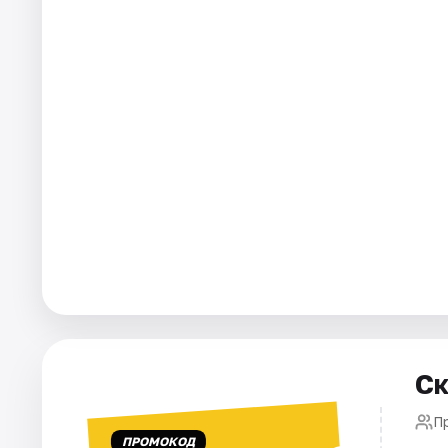
Города
Площадки
Артисты
Рейтинги
Ск
П
ПРОМОКОД