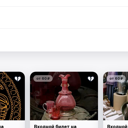
.
от 60 ₽
от 60 ₽
на
Входной билет на
Входной