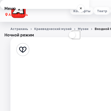
Меню
×
Концерты
Театр
Астрахань
Концерты
Астрахань
Краеведческий музей
Музеи
Входной 
Ночной режим
☀
☾
Театр
Стендап
Выставки
Квесты
Экскурсии
Спорт
События