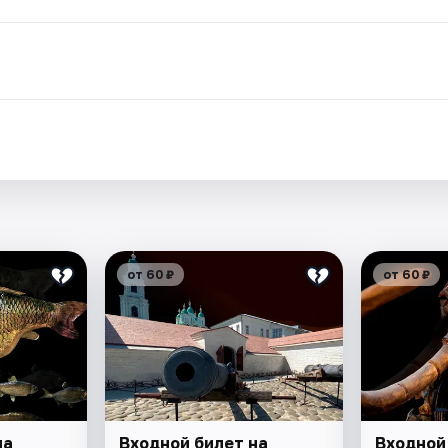
.
от 60 ₽
от 60 ₽
на
Входной билет на
Входной