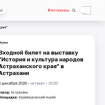
☀
☾
Астрахань
щё
края"
Музеи
Входной билет на выставку
"История и культура народов
Астраханского края" в
Астрахани
3 декабря 2026
• четверг • 10:00
Город:
Астрахань
Площадка:
Краеведческий музей