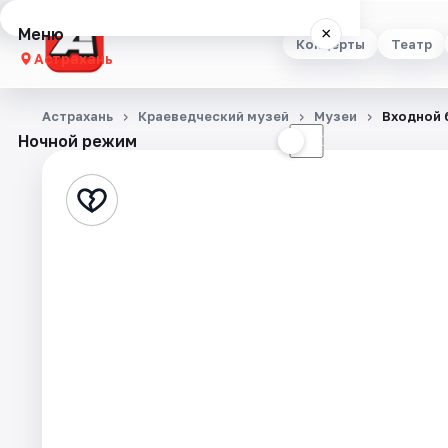
Меню
×
Концерты
Театр
Астрахань
Концерты
Астрахань
Краеведческий музей
Музеи
Входной 
Ночной режим
☀
☾
Театр
Стендап
Выставки
Квесты
Экскурсии
Спорт
События