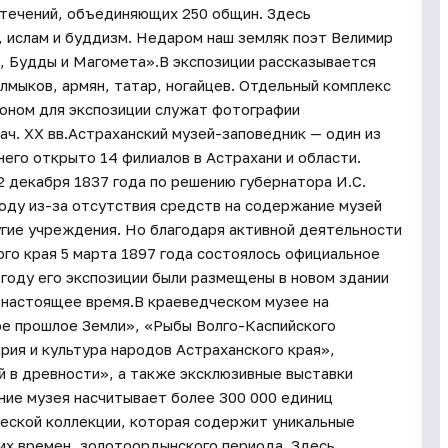
 течений, объединяющих 250 общин. Здесь
, ислам и буддизм. Недаром наш земляк поэт Велимир
, Будды и Магомета».В экспозиции рассказывается
алмыков, армян, татар, ногайцев. Отдельный комплекс
Фоном для экспозиции служат фотографии
ач. XX вв.Астраханский музей-заповедник — один из
него открыто 14 филиалов в Астрахани и области.
2 декабря 1837 года по решению губернатора И.С.
году из-за отсутствия средств на содержание музей
угие учреждения. Но благодаря активной деятельности
го края 5 марта 1897 года состоялось официальное
 году его экспозиции были размещены в новом здании
в настоящее время.В краеведческом музее на
ое прошлое Земли», «Рыбы Волго-Каспийского
ория и культура народов Астраханского края»,
й в древности», а также эксклюзивные выставки
ние музея насчитывает более 300 000 единиц
еской коллекции, которая содержит уникальные
их времен, золотоордынского периода. Здесь