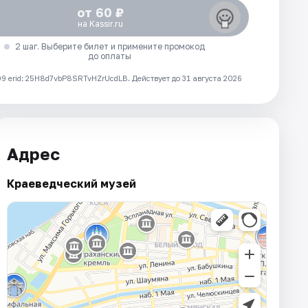
от 60 ₽
на Kassir.ru
2 шаг. Выберите билет и примените промокод
до оплаты
 erid: 25H8d7vbP8SRTvHZrUcdLB.
Действует до 31 августа 2026
Адрес
Краеведческий музей