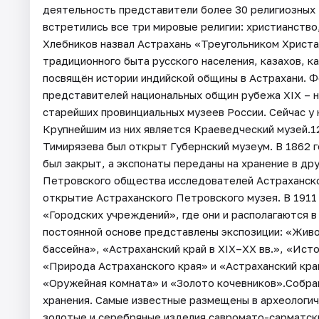
деятельность представители более 30 религиозных
встретились все три мировые религии: христианство
Хлебников назвал Астрахань «Треугольником Христа
традиционного быта русского населения, казахов, к
посвящён истории индийской общины в Астрахани. 
представителей национальных общин рубежа XIX – н
старейших провинциальных музеев России. Сейчас у 
Крупнейшим из них является Краеведческий музей.1
Тимирязева был открыт Губернский музеум. В 1862 
был закрыт, а экспонаты переданы на хранение в др
Петровского общества исследователей Астраханско
открытие Астраханского Петровского музея. В 1911
«Городских учреждений», где они и располагаются 
постоянной основе представлены экспозиции: «Жив
бассейна», «Астраханский край в XIX–XX вв.», «Ист
«Природа Астраханского края» и «Астраханский кра
«Оружейная комната» и «Золото кочевников».Собра
хранения. Самые известные размещены в археологич
золотые и серебряные изделия савромато-сарматск