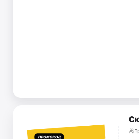
Города
Площадки
Артисты
Рейтинги
Ск
П
ПРОМОКОД