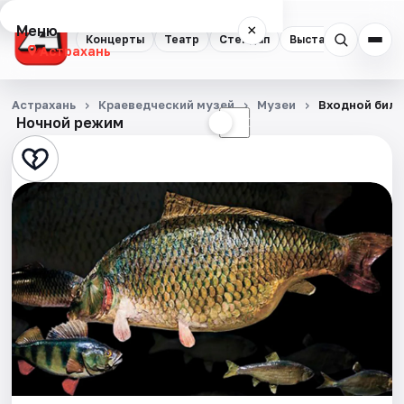
Меню
×
Концерты
Театр
Стендап
Выставки
Квест
Астрахань
Концерты
Астрахань
Краеведческий музей
Музеи
Входной биле
Ночной режим
☀
☾
Театр
Стендап
Выставки
Квесты
Экскурсии
Спорт
События