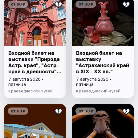
от 90 ₽
от 60 ₽
Входной билет на
Входной билет на
выставки "Природа
выставку
Астр. края", "Астр.
"Астраханский край
край в древности",
в XIX - XX вв."
"Заселение Астр.
7 августа 2026 •
7 августа 2026 •
края"
пятница
пятница
Краеведческий музей
Краеведческий музей
от 60 ₽
от 60 ₽