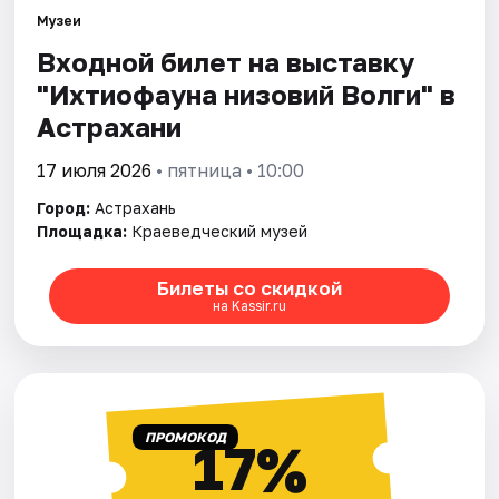
Музеи
Входной билет на выставку
Города
"Ихтиофауна низовий Волги" в
Площадки
Астрахани
Артисты
17 июля 2026
• пятница • 10:00
Город:
Астрахань
Рейтинги
Площадка:
Краеведческий музей
Билеты со скидкой
на Kassir.ru
ПРОМОКОД
17%