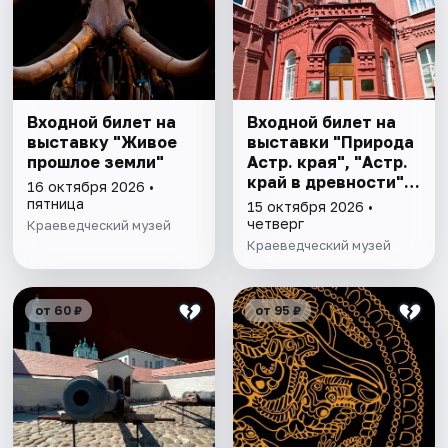
Входной билет на
Входной билет на
выставку "Живое
выставки "Природа
прошлое земли"
Астр. края", "Астр.
край в древности",
16 октября 2026 •
"Заселение Астр.
пятница
15 октября 2026 •
края"
четверг
Краеведческий музей
Краеведческий музей
от 60 ₽
от 95 ₽