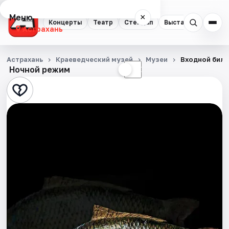
Меню
×
Концерты
Театр
Стендап
Выставки
Квест
Астрахань
Концерты
Астрахань
Краеведческий музей
Музеи
Входной биле
Ночной режим
☀
☾
Театр
Стендап
Выставки
Квесты
Экскурсии
Спорт
События