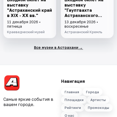
выставку
выставку
"Астраханский край
"Гауптвахта
в XIX - XX вв."
Астраханского
гарнизона. XIX в."
11 декабря 2026 •
13 декабря 2026 •
пятница
воскресенье
Краеведческий музей
Астраханский Кремль
→
Все музеи в Астрахани
Навигация
Главная
Города
Самые яркие события в
Площадки
Артисты
вашем городе.
Рейтинги
Промокоды
О нас