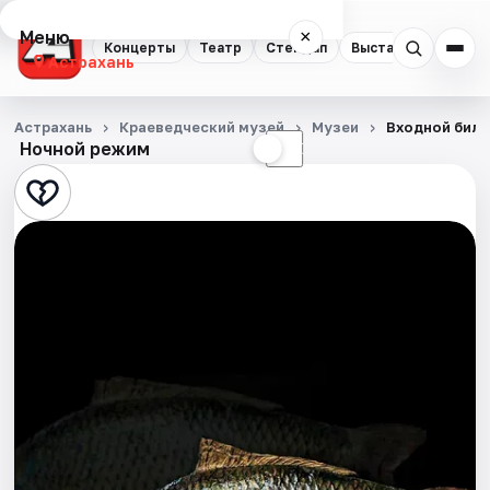
Меню
×
Концерты
Театр
Стендап
Выставки
Квест
Астрахань
Концерты
Астрахань
Краеведческий музей
Музеи
Входной биле
Ночной режим
☀
☾
Театр
Стендап
Выставки
Квесты
Экскурсии
Спорт
События