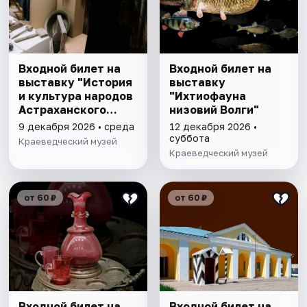
Входной билет на
Входной билет на
выставку "История
выставку
и культура народов
"Ихтиофауна
Астраханского
низовий Волги"
края"
9 декабря 2026 • среда
12 декабря 2026 •
суббота
Краеведческий музей
Краеведческий музей
от 60 ₽
от 60 ₽
Входной билет на
Входной билет на