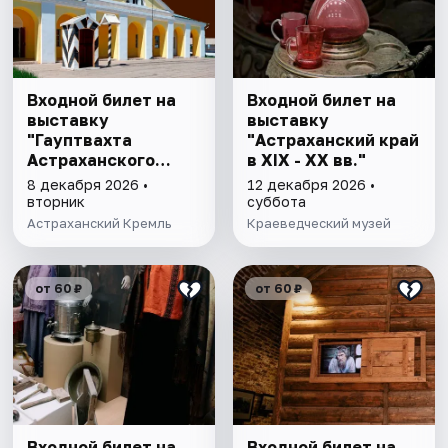
Входной билет на
Входной билет на
выставку
выставку
"Гауптвахта
"Астраханский край
Астраханского
в XIX - XX вв."
гарнизона. XIX в."
8 декабря 2026 •
12 декабря 2026 •
вторник
суббота
Астраханский Кремль
Краеведческий музей
от 60 ₽
от 60 ₽
Входной билет на
Входной билет на