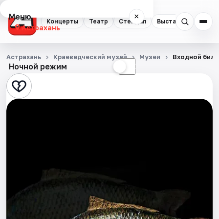
Меню
×
Концерты
Театр
Стендап
Выставки
Квест
Астрахань
Концерты
Астрахань
Краеведческий музей
Музеи
Входной биле
Ночной режим
☀
☾
Театр
Стендап
Выставки
Квесты
Экскурсии
Спорт
События