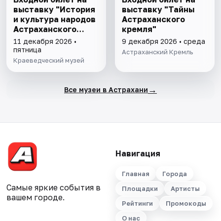
выставку "История
выставку "Тайны
и культура народов
Астраханского
Астраханского
кремля"
края"
11 декабря 2026 •
9 декабря 2026 • среда
пятница
Астраханский Кремль
Краеведческий музей
→
Все музеи в Астрахани
Навигация
Главная
Города
Самые яркие события в
Площадки
Артисты
вашем городе.
Рейтинги
Промокоды
О нас