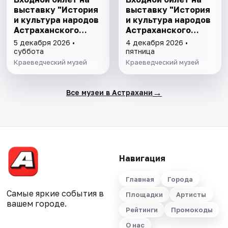
выставку "История
выставку "История
и культура народов
и культура народов
Астраханского
Астраханского
края"
края"
5 декабря 2026 •
4 декабря 2026 •
суббота
пятница
Краеведческий музей
Краеведческий музей
→
Все музеи в Астрахани
Навигация
Главная
Города
Самые яркие события в
Площадки
Артисты
вашем городе.
Рейтинги
Промокоды
О нас