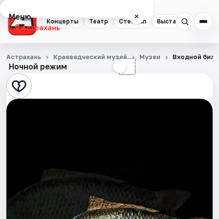
Меню
×
Концерты
Театр
Стендап
Выставки
Квест
Астрахань
Концерты
Астрахань
Краеведческий музей
Музеи
Входной биле
Ночной режим
☀
☾
Театр
Стендап
Выставки
Квесты
Экскурсии
Спорт
События