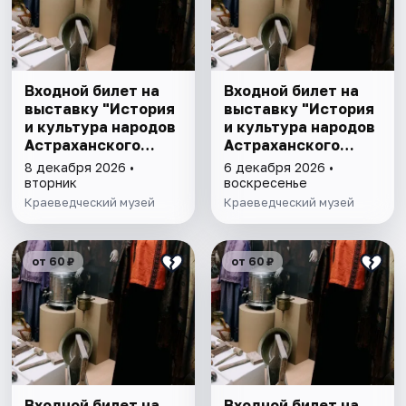
Входной билет на
Входной билет на
выставку "История
выставку "История
и культура народов
и культура народов
Астраханского
Астраханского
края"
края"
8 декабря 2026 •
6 декабря 2026 •
вторник
воскресенье
Краеведческий музей
Краеведческий музей
от 60 ₽
от 60 ₽
Входной билет на
Входной билет на