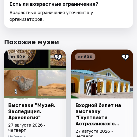
Есть ли возрастные ограничения?
Возрастные ограничения уточняйте у
организаторов.
Похожие музеи
от 60 ₽
от 60 ₽
Выставка "Музей.
Входной билет на
Экспедиция.
выставку
Археология"
"Гауптвахта
Астраханского
27 августа 2026 •
гарнизона. XIX в."
четверг
27 августа 2026 •
четверг
Цейхгауз