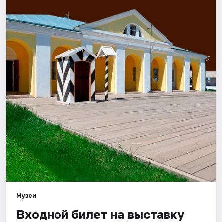
Города
Площадки
Артисты
Рейтинги
Музеи
Входной билет на выставку