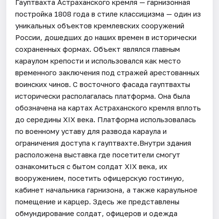
Гауптвахта Астраханского кремля — гарнизонная
постройка 1808 года в стиле классицизма — один из
уникальных объектов кремлевских сооружений
России, дошедших до наших времен в исторически
сохраненных формах. Объект являлся главным
караулом крепости и использовался как место
временного заключения под стражей арестованных
воинских чинов. С восточного фасада гауптвахты
исторически располагалась платформа. Она была
обозначена на картах Астраханского кремля вплоть
до середины XIX века. Платформа использовалась
по военному уставу для развода караула и
ограничения доступа к гауптвахте.Внутри здания
расположена выставка где посетители смогут
ознакомиться с бытом солдат XIX века, их
вооружением, посетить офицерскую гостиную,
кабинет начальника гарнизона, а также караульное
помещение и карцер. Здесь же представлены
обмундирование солдат, офицеров и одежда