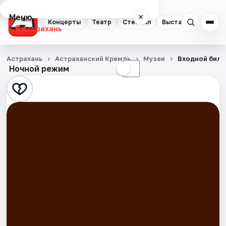
Меню
×
Концерты
Театр
Стендап
Выставки
Квест
Астрахань
Концерты
Астрахань
Астраханский Кремль
Музеи
Входной билет
Ночной режим
☀
☾
Театр
Стендап
Выставки
Квесты
Экскурсии
Спорт
События