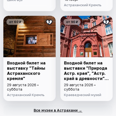
Астраханский Кремль
от 60 ₽
от 90 ₽
Входной билет на
Входной билет на
выставку "Тайны
выставки "Природа
Астраханского
Астр. края", "Астр.
кремля"
край в древности",
"Заселение Астр.
29 августа 2026 •
29 августа 2026 •
края"
суббота
суббота
Астраханский Кремль
Краеведческий музей
→
Все музеи в Астрахани