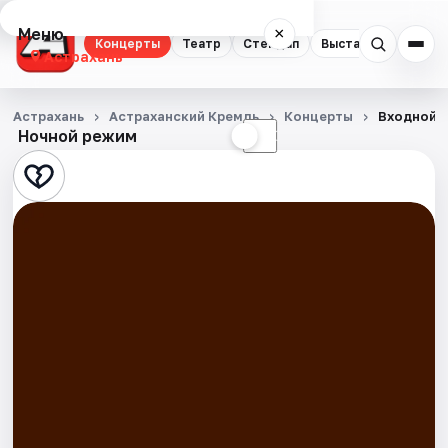
Меню
×
Концерты
Театр
Стендап
Выставки
Квест
Астрахань
Концерты
Астрахань
Астраханский Кремль
Концерты
Входной б
Ночной режим
☀
☾
Театр
Стендап
Выставки
Квесты
Экскурсии
Спорт
События