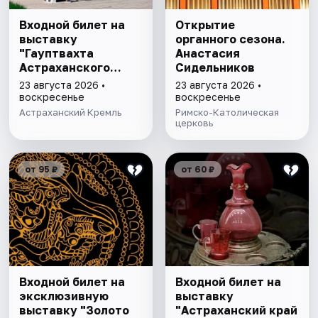
Входной билет на
Открытие
выставку
органного сезона.
"Гауптвахта
Анастасия
Астраханского
Сидельников
гарнизона. XIX в."
23 августа 2026 •
23 августа 2026 •
воскресенье
воскресенье
Астраханский Кремль
Римско-Католическая
церковь
от 95 ₽
от 60 ₽
Входной билет на
Входной билет на
эксклюзивную
выставку
выставку "Золото
"Астраханский край