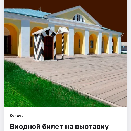
Города
Площадки
Артисты
Рейтинги
Концерт
Входной билет на выставку