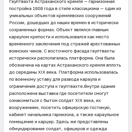
Гауптвахта Астраханского кремля — гарнизонная
постройка 1808 года в стиле классицизма — один из
уникальных объектов кремлевских сооружений
России, дошедших до наших времен в исторически
сохраненных формах. Объект являлся главным
караулом крепости и использовался как место
временного заключения под стражей арестованных
воинских чинов. С восточного фасада гауптвахты
исторически располагалась платформа. Она была
обозначена на картах Астраханского кремля вплоть
до середины XIX века. Платформа использовалась
по военному уставу для развода караула и
ограничения доступа к гауптвахте.Внутри здания
расположена выставка где посетители смогут
ознакомиться с бытом солдат XIX века, их
вооружением, посетить офицерскую гостиную,
кабинет начальника гарнизона, а также караульное
помещение и карцер. Здесь же представлены
обмундирование солдат, офицеров и одежда