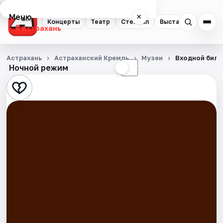
Меню
×
Концерты
Театр
Стендап
Выставки
Квест
Астрахань
Концерты
Астрахань
Астраханский Кремль
Музеи
Входной билет
Ночной режим
☀
☾
Театр
Стендап
Выставки
Квесты
Экскурсии
Спорт
События