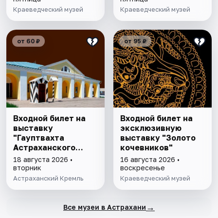
Краеведческий музей
Краеведческий музей
от 60 ₽
от 95 ₽
Входной билет на
Входной билет на
выставку
эксклюзивную
"Гауптвахта
выставку "Золото
Астраханского
кочевников"
гарнизона. XIX в."
18 августа 2026 •
16 августа 2026 •
вторник
воскресенье
Астраханский Кремль
Краеведческий музей
→
Все музеи в Астрахани