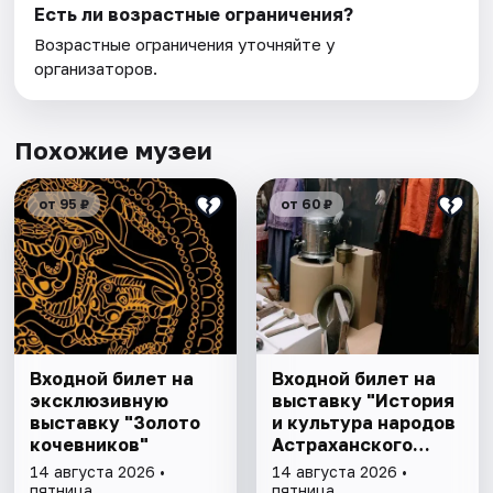
Есть ли возрастные ограничения?
Возрастные ограничения уточняйте у
организаторов.
Похожие музеи
от 95 ₽
от 60 ₽
Входной билет на
Входной билет на
эксклюзивную
выставку "История
выставку "Золото
и культура народов
кочевников"
Астраханского
края"
14 августа 2026 •
14 августа 2026 •
пятница
пятница