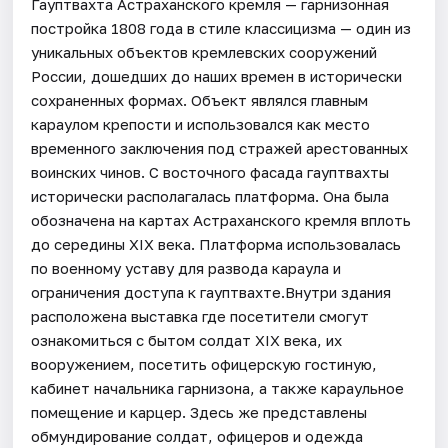
Гауптвахта Астраханского кремля — гарнизонная
постройка 1808 года в стиле классицизма — один из
уникальных объектов кремлевских сооружений
России, дошедших до наших времен в исторически
сохраненных формах. Объект являлся главным
караулом крепости и использовался как место
временного заключения под стражей арестованных
воинских чинов. С восточного фасада гауптвахты
исторически располагалась платформа. Она была
обозначена на картах Астраханского кремля вплоть
до середины XIX века. Платформа использовалась
по военному уставу для развода караула и
ограничения доступа к гауптвахте.Внутри здания
расположена выставка где посетители смогут
ознакомиться с бытом солдат XIX века, их
вооружением, посетить офицерскую гостиную,
кабинет начальника гарнизона, а также караульное
помещение и карцер. Здесь же представлены
обмундирование солдат, офицеров и одежда