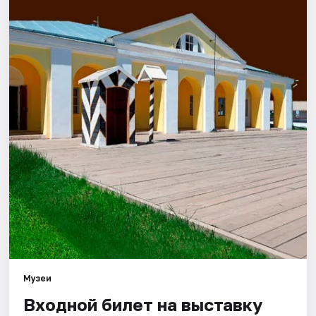
Города
Площадки
Артисты
Рейтинги
Музеи
Входной билет на выставку