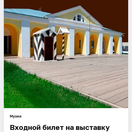
Города
Площадки
Артисты
Рейтинги
Музеи
Входной билет на выставку