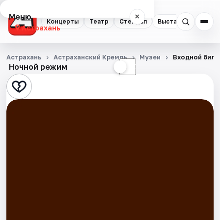
Меню
×
Концерты
Театр
Стендап
Выставки
Квест
Астрахань
Концерты
Астрахань
Астраханский Кремль
Музеи
Входной билет
Ночной режим
☀
☾
Театр
Стендап
Выставки
Квесты
Экскурсии
Спорт
События