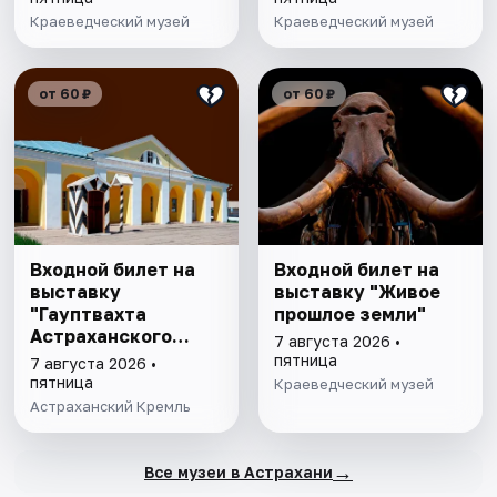
Краеведческий музей
Краеведческий музей
от 60 ₽
от 60 ₽
Входной билет на
Входной билет на
выставку
выставку "Живое
"Гауптвахта
прошлое земли"
Астраханского
7 августа 2026 •
гарнизона. XIX в."
пятница
7 августа 2026 •
пятница
Краеведческий музей
Астраханский Кремль
→
Все музеи в Астрахани