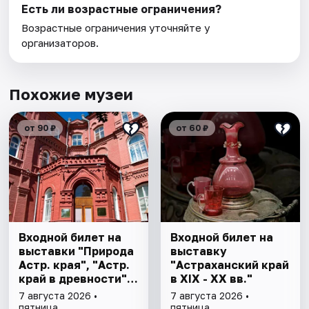
Есть ли возрастные ограничения?
Возрастные ограничения уточняйте у
организаторов.
Похожие музеи
от 90 ₽
от 60 ₽
Входной билет на
Входной билет на
выставки "Природа
выставку
Астр. края", "Астр.
"Астраханский край
край в древности",
в XIX - XX вв."
"Заселение Астр.
7 августа 2026 •
7 августа 2026 •
края"
пятница
пятница