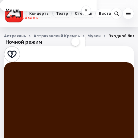
Меню
×
Концерты
Театр
Стендап
Выставки
Квест
Астрахань
Концерты
Астрахань
Астраханский Кремль
Музеи
Входной билет
Ночной режим
☀
☾
Театр
Стендап
Выставки
Квесты
Экскурсии
Спорт
События