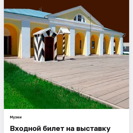
Города
Площадки
Артисты
Рейтинги
Музеи
Входной билет на выставку