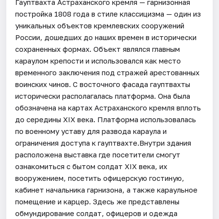
Гауптвахта Астраханского кремля — гарнизонная
постройка 1808 года в стиле классицизма — один из
уникальных объектов кремлевских сооружений
России, дошедших до наших времен в исторически
сохраненных формах. Объект являлся главным
караулом крепости и использовался как место
временного заключения под стражей арестованных
воинских чинов. С восточного фасада гауптвахты
исторически располагалась платформа. Она была
обозначена на картах Астраханского кремля вплоть
до середины XIX века. Платформа использовалась
по военному уставу для развода караула и
ограничения доступа к гауптвахте.Внутри здания
расположена выставка где посетители смогут
ознакомиться с бытом солдат XIX века, их
вооружением, посетить офицерскую гостиную,
кабинет начальника гарнизона, а также караульное
помещение и карцер. Здесь же представлены
обмундирование солдат, офицеров и одежда