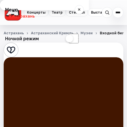
Меню
×
Концерты
Театр
Стендап
Выставки
Квест
Астрахань
Концерты
Астрахань
Астраханский Кремль
Музеи
Входной билет
Ночной режим
☀
☾
Театр
Стендап
Выставки
Квесты
Экскурсии
Спорт
События