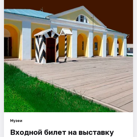
Города
Площадки
Артисты
Рейтинги
Музеи
Входной билет на выставку