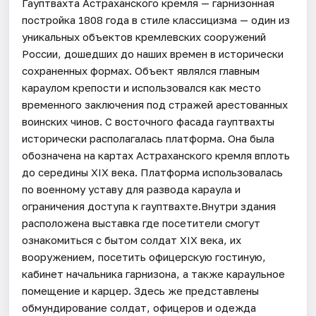
Гауптвахта Астраханского кремля — гарнизонная
постройка 1808 года в стиле классицизма — один из
уникальных объектов кремлевских сооружений
России, дошедших до наших времен в исторически
сохраненных формах. Объект являлся главным
караулом крепости и использовался как место
временного заключения под стражей арестованных
воинских чинов. С восточного фасада гауптвахты
исторически располагалась платформа. Она была
обозначена на картах Астраханского кремля вплоть
до середины XIX века. Платформа использовалась
по военному уставу для развода караула и
ограничения доступа к гауптвахте.Внутри здания
расположена выставка где посетители смогут
ознакомиться с бытом солдат XIX века, их
вооружением, посетить офицерскую гостиную,
кабинет начальника гарнизона, а также караульное
помещение и карцер. Здесь же представлены
обмундирование солдат, офицеров и одежда